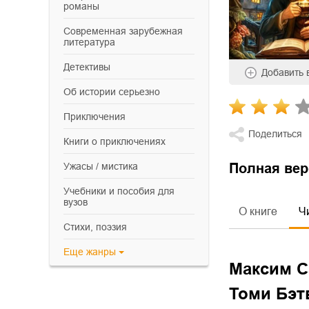
романы
современная зарубежная
литература
детективы
Добавить
об истории серьезно
приключения
Поделиться
книги о приключениях
ужасы / мистика
Полная вер
учебники и пособия для
вузов
О книге
Ч
cтихи, поэзия
Еще
жанры
Максим С
Томи Бэт