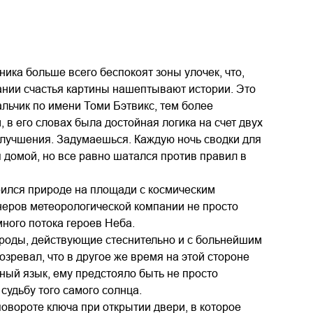
ника больше всего беспокоят зоны улочек, что,
здании счастья картины нашептывают истории. Это
альчик по имени Томи Бэтвикс, тем более
в его словах была достойная логика на счет двух
улучшения. Задумаешься. Каждую ночь сводки для
 домой, но все равно шатался против правил в
верился природе на площади с космическим
неров метеорологической компании не просто
много потока героев Неба.
рироды, действующие стеснительно и с больнейшим
озревал, что в другое же время на этой стороне
ный язык, ему предстояло быть не просто
судьбу того самого солнца.
 повороте ключа при открытии двери, в которое