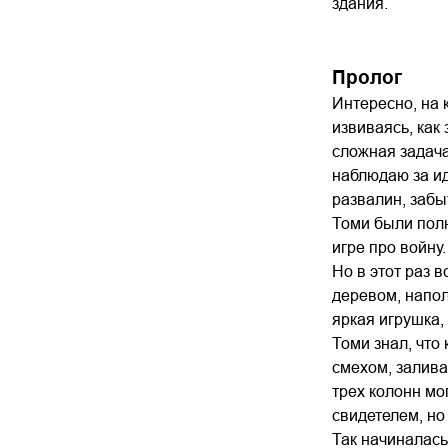
здания.
Пролог
Интересно, на 
извиваясь, как
сложная задача
наблюдаю за ид
развалин, забы
Томи были полн
игре про войну.
Но в этот раз 
деревом, напол
яркая игрушка,
Томи знал, что
смехом, залива
трех колонн мо
свидетелем, но
Так начиналась