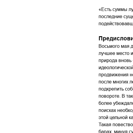
«Есть суммы лу
последние сущ
подействовавше
Предислов
Восьмого мая д
лучшее место и
природа вновь 
идеологической
продвижения не
после многих л
подкрепить соб
повороте. В та
более убеждалс
поисках необхо
этой цельной к
Такая повество
барах, минуя с