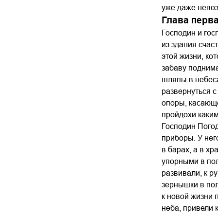
уже даже нево
Глава перв
Господин и гос
из здания счас
этой жизни, кот
забаву поднима
шляпы в небеса
развернуться с
опоры, касающ
пройдохи каким
Господин Пого
приборы. У нег
в барах, а в х
упорными в по
развивали, к р
зернышки в пол
к новой жизни 
неба, привели 