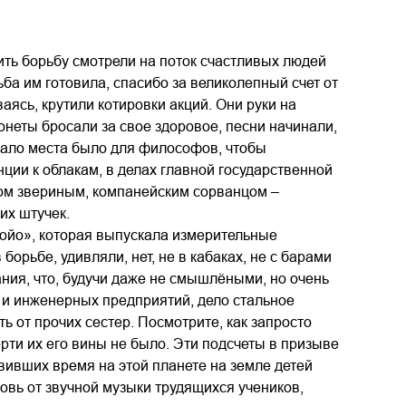
ить борьбу смотрели на поток счастливых людей
ьба им готовила, спасибо за великолепный счет от
ваясь, крутили котировки акций. Они руки на
онеты бросали за свое здоровое, песни начинали,
Мало места было для философов, чтобы
ции к облакам, в делах главной государственной
ом звериным, компанейским сорванцом –
их штучек.
ойо», которая выпускала измерительные
орьбе, удивляли, нет, не в кабаках, не с барами
ания, что, будучи даже не смышлёными, но очень
 и инженерных предприятий, дело стальное
ь от прочих сестер. Посмотрите, как запросто
ерти их его вины не было. Эти подсчеты в призыве
вивших время на этой планете на земле детей
ровь от звучной музыки трудящихся учеников,