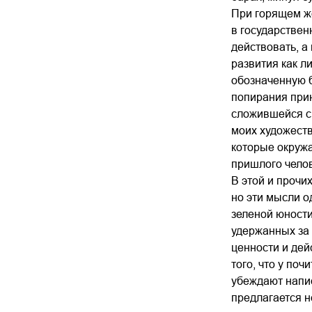
При горящем же
в государствен
действовать, а
развития как л
обозначенную б
попирания при
сложившейся си
моих художеств
которые окружа
пришлого челов
В этой и прочи
но эти мысли о
зеленой юности
удержанных за 
ценности и дей
того, что у поч
убеждают напис
предлагается 