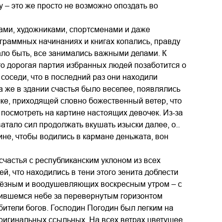
 – это же просто не возможно опоздать во
ами, художниками, спортсменами и даже
ограммных начинаниях и книгах копались, правду
ало быть, все занимались важными делами. К
о дорогая партия избранных людей позаботится о
оседи, что в последний раз они находили
а же в здании счастья было веселее, появлялись
ке, приходящей словно божественный ветер, что
посмотреть на картине настоящих девочек. Из-за
атало сил продолжать вкушать изыски далее, о..
ине, чтобы водились в кармане деньжата, вон
счастья с республиканским уклоном из всех
, что находились в тени этого зенита доблести
рьёзным и воодушевляющих воскресным утром – с
урившемся небе за перевернутым горизонтом
бители богов. Господин Погодин был легким на
ригинальных ссыльных. На всех ветрах цветущее