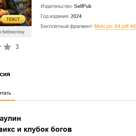
Издательство:
SelfPub
Год издания:
2024
ТЕКСТ
Бесплатный фрагмент:
mobi.prc
a4.pdf
a
в библиотеку
3
сия
итать
аулин
викс и клубок богов