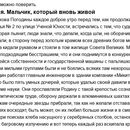
зможно поверить.
ая. Мальчик, который вновь живой
пожа Погодины каждое доброе утро перед тем, как продолж
тья № 2 по улице Ученой Юности, встречались с тем, что суд
орая пьянит, люди знали, что делали, когда шли, не оборачи
ли, в сторону перед золотым храмом всех древних богов м
 кидали рукавом и стояли в том жилище Совета Великих. 
 подходящим бесстрашием, что и они поднимутся в конкурен
ейся собственности и государственной машины с пальтишк
и милыми группами были и не боялись всяких там нехорош
дин работал главным инженером в здании компании «Микит
о было пять умных дочерей, которые удалью своей давили в б
раме науки. Они прославляли Родину с такой крепостью созн
литическом труде, оборону держали в алюминиевых шахтах
укам очередные звезды прибрали, так как не желали отстават
ях восходят, быть может, он их любил больше жизни и в см
при поисках хлеба насущного у серебряных столбов, остано
к багровому излучению и вот теперь каждый раз вскипала к