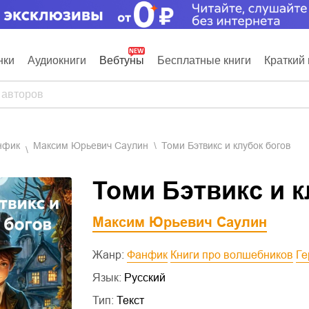
нки
Аудиокниги
Вебтуны
Бесплатные книги
Краткий 
анфик
Максим Юрьевич Саулин
Томи Бэтвикс и клубок богов
Томи Бэтвикс и к
Максим Юрьевич Саулин
Жанр:
Фанфик
Книги про волшебников
Г
Язык:
Русский
Тип:
Текст