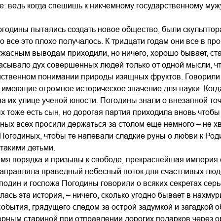
е: ведь когда спешишь к никчемному государственному мужу
годины пытались создать новое общество, были скульптор
о все это плохо получалось. К тридцати годам они все в пр
 ужасным выводам приходили, но ничего, хорошо бывает, ст
сывало дух совершенных людей только от одной мысли, чт
йственном понимании природы изящных фруктов. Говорили с
 имеющие огромное историческое значение для науки. Когд
 их улице ученой юности. Погодины знали о внезапной точ
 тоже есть сын, но дорогая партия приходила вновь чтобы 
ных всех просили держаться за столом еще немного – не хв
Погодиных, чтобы те напевали сладкие руны о любви к Род
 такими детьми.
емя порядка и призывы к свободе, прекраснейшая империя 
направляла праведный небесный поток для счастливых людей
сподин и госпожа Погодины говорили о всяких секретах се
лась эта история, – ничего, сколько угодно бывает в нахм
обытия, грядущего следом за острой задумкой и загадкой о
рным стариной при отправлении дорогих подарков через о