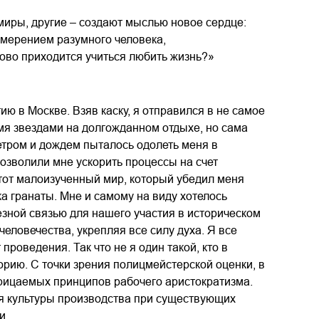
миры, другие – создают мыслью новое сердце:
амерением разумного человека,
ово приходится учиться любить жизнь?»
ю в Москве. Взяв каску, я отправился в не самое
умя звездами на долгожданном отдыхе, но сама
етром и дождем пыталось одолеть меня в
озволили мне ускорить процессы на счет
тот малоизученный мир, который убедил меня
ка гранаты. Мне и самому на виду хотелось
езной связью для нашего участия в историческом
еловечества, укрепляя все силу духа. Я все
роведения. Так что не я один такой, кто в
ию. С точки зрения полицмейстерской оценки, в
отрицаемых принципов рабочего аристократизма.
ия культуры производства при существующих
и.