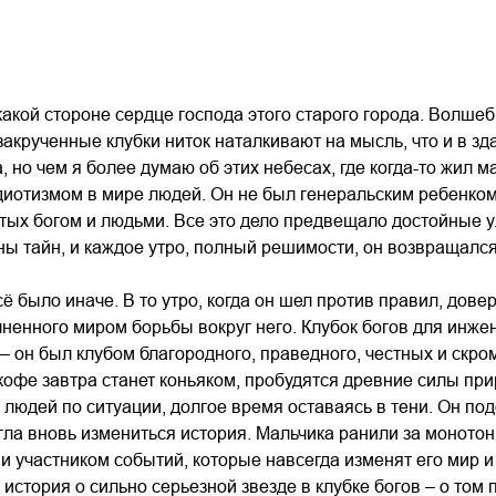
какой стороне сердце господа этого старого города. Волшеб
 закрученные клубки ниток наталкивают на мысль, что и в 
, но чем я более думаю об этих небесах, где когда-то жил м
иотизмом в мире людей. Он не был генеральским ребенком, 
тых богом и людьми. Все это дело предвещало достойные 
ы тайн, и каждое утро, полный решимости, он возвращался
всё было иначе. В то утро, когда он шел против правил, до
ненного миром борьбы вокруг него. Клубок богов для инже
 – он был клубом благородного, праведного, честных и скро
 кофе завтра станет коньяком, пробудятся древние силы п
 людей по ситуации, долгое время оставаясь в тени. Он под
гла вновь измениться история. Мальчика ранили за монотон
 и участником событий, которые навсегда изменят его мир и 
 история о сильно серьезной звезде в клубке богов – о том