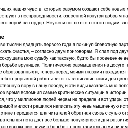
чших наших чувств, которые разумом создают себе новые 
ествуют в несправедливости, озаренной изнутри добрым н
го верой на сердце. Неужели после всего этого людям зан
ие
ве тысячи двадцать первого года я покинул блевотную парти
скать счастья, – согласно двум приговорам. Я спал под дв
сокрушала мою судьбу как таковую, будто бы проведение в
 борьбе врунишек. Политические размышления на досуге п
 образованных и, теперь перед моими глазами находился 
ет беспрерывной работы засесть за писание книги для цвет
ственную веру в нашу победу, и эти виды казались мне пол
кое время вспомнил самые критические ситуации в истории ч
я, что у миллионов людей нервы на пределе и вот удары от п
димой милости решился написать эту невымышленную истор
артине передается для читателей обратная связь с сутью 
вательная нота даст все больше популярности для развит
ухое изложение науки о борьбе с представительными лицам