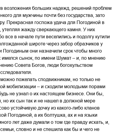
ств возложения больших надежд, решений проблем
нкого для мужчины почти без государства, зато
ру. Прекрасная госпожа удача для Погодиной в
, утепляя жажду сверкающего камня. У них
о все в начале пути веселились и подолгу кутили
долгожданной широте через забор образчиков у
 и Погодиным они назначили срок чтобы много
х имелся сынок, по имени Шумат – и, по мнению
нению Совета Богов, люди богохульством
исследователя.
о можно пожелать сподвижникам, но только не
вной мобилизации – и сходили молодыми порами
будь не узнал о их настоящем бизнесе. Они бы,
, но их сын так и не нашел в должной мере
ово устойчивую дочку из какого-либо кланов
й Погодиной, а их болтушка, ах и на языки
ного лет даже думали о том где правду искать, и,
мьи, словно и не спешила как бы и чего не