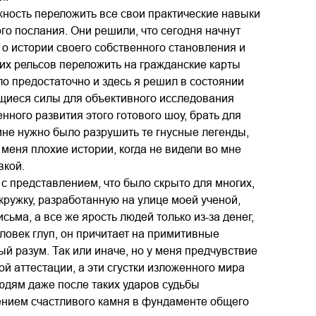
ность переложить все свои практические навыки
го послания. Они решили, что сегодня начнут
о истории своего собственного становления и
ких рельсов переложить на гражданские карты
о предостаточно и здесь я решил в состоянии
иеся силы для объективного исследования
ного развития этого готового шоу, брать для
мне нужно было разрушить те гнусные легенды,
еня плохие истории, когда не видели во мне
вкой.
я с представлением, что было скрыто для многих,
ружку, разработанную на улице моей ученой,
ьма, а все же ярость людей только из-за денег,
ловек глуп, он причитает на примитивные
й разум. Так или иначе, но у меня предчувствие
ой аттестации, а эти сгустки изложенного мира
Людям даже после таких ударов судьбы
нием счастливого камня в фундаменте общего