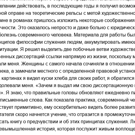
лании действовать, в последующие годы я получил возмож
ной оправе на теоретические рельсы с метой художественно
 мне в романах пришлось изложить некоторые соображения 
ичности. Это оказалось непросто и даже больно с юридичес
олезнь современного человека. Материала для работы был
нципов философии служения людям, аккумулировать имеющ
туации. Я решил выделить две побочные ветви художествен
енных диссертаций ссылки напрямую из жизни, поскольку 
ли меня. Женщины с самого начала сочиняли в отношении м
ека, а замечали местного с определенной правовой устано
х картинах я видел куски хлеба для своих работ, я обратилс
долевали меня. «Зачем я выдал им свою диссертационную к
». Я знаю, что правильные головы обновляют ежедневно пис
письменные слова. Как показала практика, современный че
ствует примитивно, ему оскорбительно видеть более развиты
итателя скоро начнется учение, что отразится в промежуточн
ать книгу о предчувствии и об этих принципах служения. 
невымышленная история, которая послужит живым воплоще