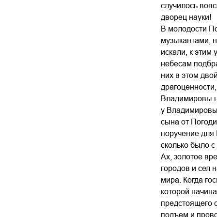
случилось вовс
дворец науки!
В молодости По
музыкантами, н
искали, к этим
небесам подбра
них в этом дво
драгоценности,
Владимировы на
у Владимировых
сына от Погоди
поручение для 
сколько было с
Ах, золотое вр
городов и сел 
мира. Когда го
которой начина
предстоящего с
подъем и прово