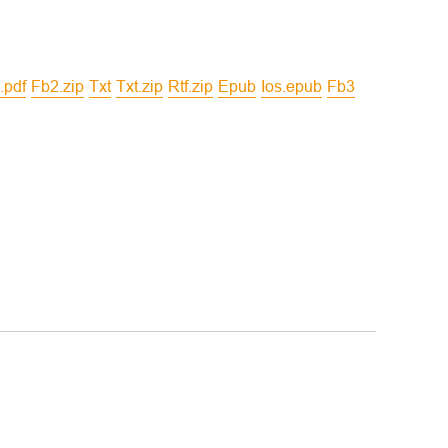
6.pdf
fb2.zip
txt
txt.zip
rtf.zip
epub
ios.epub
fb3