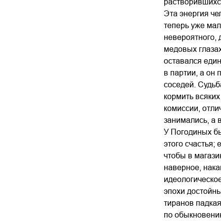
растворившихся
Эта энергия ч
теперь уже мал
невероятного, 
медовых глазах
оставался един
в партии, а он
соседей. Судьб
кормить всяких
комиссии, отли
занимались, а 
У Погодиных бы
этого счастья;
чтобы в магази
наверное, нака
идеологическое
эпохи достойны
тиранов падкая
по обыкновению