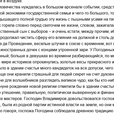
 в воздухе.
еловечества нуждалась в большом арсенале событии, сред
ой экономики государственной семьи и чего-то большого, то
дышащего полной грудью эту жизнь с пышными усами на пи
 горела словно перед светочем ее жизни, словом, зажигала
ственный сын с выборов – и очень кстати, между прочим, иб
 продолжал чистить сферу его влияния на должной и столь 
а да Проведение, веселые штучки в союзе с временем, вот
 иностранных дочек с концами утроенной зари. У Погодины
чный, больше в девушках во времени разбирающийся, по м
в мире историков опрокинулись золотые весы прекрасного 
ло в здании счастья много кандидаток на все допуски, чег
 еще они хранили страшный для людей секрет на счет духо
не для волшебников разглядеть великое чудо, как бы кто-ни
нуне рождения новой религии отметили бы в здании счастья
 утешение, правильную, политически выверенную и финанс
х мастеров. Господин Владимиров довольствовался госпожо
, была из родной партии истинной власти на земле, но они м
 говоря, госпожа Погодина соблюдала древнюю традицию се