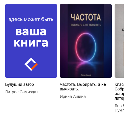
Будущий автор
Частота. Выбирать, а не
Класси
выживать.
Собран
Литрес Самиздат
истори
Ирина Ашина
литера
Лев Ва
Пумпян