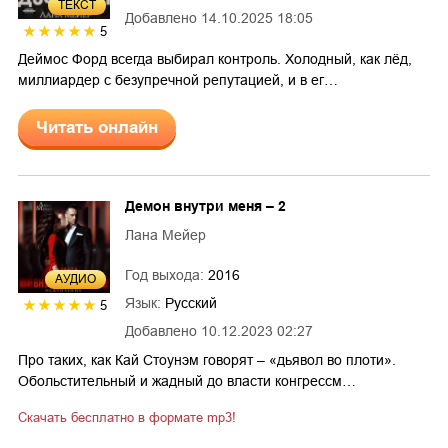
ТЕКСТ
Добавлено
14.10.2025 18:05
5
Деймос Форд всегда выбирал контроль. Холодный, как лёд,
миллиардер с безупречной репутацией, и в ег…
Читать онлайн
Демон внутри меня – 2
Лана Мейер
Год выхода:
2016
AУДИО
Язык:
Русский
5
Добавлено
10.12.2023 02:27
Про таких, как Кай Стоунэм говорят – «дьявол во плоти».
Обольстительный и жадный до власти конгрессм…
Скачать бесплатно в формате mp3!