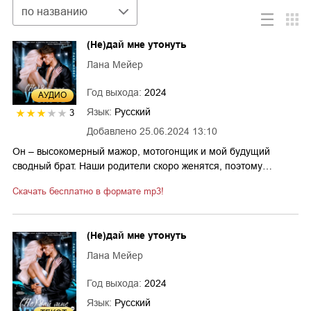
Сортировка
по названию
(Не)дай мне утонуть
Лана Мейер
Год выхода:
2024
AУДИО
Язык:
Русский
3
Добавлено
25.06.2024 13:10
Он – высокомерный мажор, мотогонщик и мой будущий
сводный брат. Наши родители скоро женятся, поэтому…
Скачать бесплатно в формате mp3!
(Не)дай мне утонуть
Лана Мейер
Год выхода:
2024
Язык:
Русский