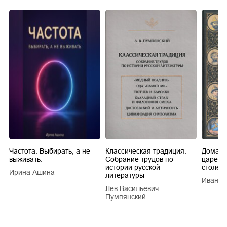
Частота. Выбирать, а не
Классическая традиция.
Домашн
выживать.
Собрание трудов по
царей в
истории русской
столети
Ирина Ашина
литературы
Иван Е
Лев Васильевич
Пумпянский