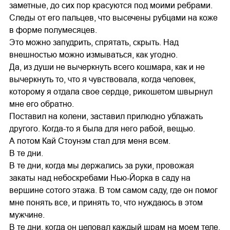
заметные, до сих пор красуются под моими ребрами.
Следы от его пальцев, что высечены рубцами на коже
в форме полумесяцев.
Это можно запудрить, спрятать, скрыть. Над
внешностью можно измываться, как угодно.
Да, из души не вычеркнуть всего кошмара, как и не
вычеркнуть то, что я чувствовала, когда человек,
которому я отдала свое сердце, рикошетом швырнул
мне его обратно.
Поставил на колени, заставил прилюдно ублажать
другого. Когда-то я была для него рабой, вещью.
А потом Кай Стоунэм стал для меня всем.
В те дни.
В те дни, когда мы держались за руки, провожая
закаты над небоскребами Нью-Йорка в саду на
вершине сотого этажа. В том самом саду, где он помог
мне понять все, и принять то, что нуждаюсь в этом
мужчине.
В те дни, когда он целовал каждый шрам на моем теле,