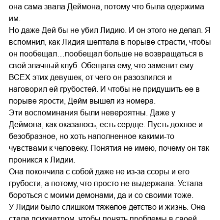
она сама звала Деймона, потому что была одержима
им.
Но даже Дей бы не убил Лидию. И он этого не делал. Я
вспомнил, как Лидия шептала в порыве страсти, чтобы
он пообещал…пообещал больше не возвращаться в
свой злачный клуб. Обещала ему, что заменит ему
ВСЕХ этих девушек, от чего он разозлился и
наговорил ей грубостей. И чтобы не придушить ее в
порыве ярости, Дейм вышел из номера.
Эти воспоминания были невероятны. Даже у
Деймона, как оказалось, есть сердце. Пусть дохлое и
безобразное, но хоть наполненное какими-то
чувствами к человеку. Понятия не имею, почему он так
проникся к Лидии.
Она покончила с собой даже не из-за ссоры и его
грубости, а потому, что просто не выдержала. Устала
бороться с моими демонами, да и со своими тоже.
У Лидии было слишком тяжелое детство и жизнь. Она
стала психиатром, чтобы понять проблемы в своей