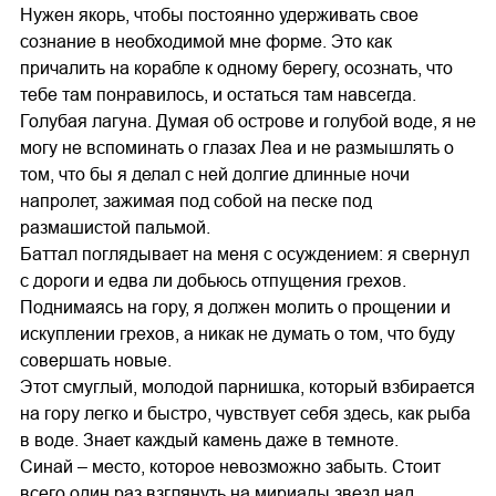
Нужен якорь, чтобы постоянно удерживать свое
сознание в необходимой мне форме. Это как
причалить на корабле к одному берегу, осознать, что
тебе там понравилось, и остаться там навсегда.
Голубая лагуна. Думая об острове и голубой воде, я не
могу не вспоминать о глазах Леа и не размышлять о
том, что бы я делал с ней долгие длинные ночи
напролет, зажимая под собой на песке под
размашистой пальмой.
Баттал поглядывает на меня с осуждением: я свернул
с дороги и едва ли добьюсь отпущения грехов.
Поднимаясь на гору, я должен молить о прощении и
искуплении грехов, а никак не думать о том, что буду
совершать новые.
Этот смуглый, молодой парнишка, который взбирается
на гору легко и быстро, чувствует себя здесь, как рыба
в воде. Знает каждый камень даже в темноте.
Синай – место, которое невозможно забыть. Стоит
всего один раз взглянуть на мириады звезд над