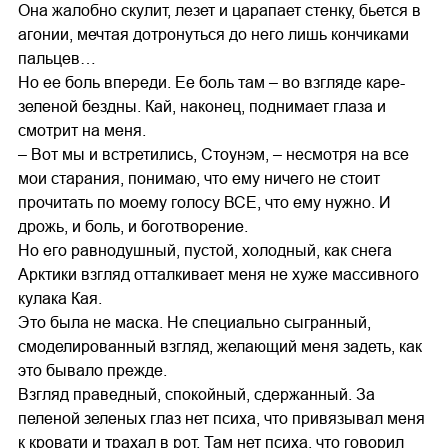
Она жалобно скулит, лезет и царапает стенку, бьется в
агонии, мечтая дотронуться до него лишь кончиками
пальцев…
Но ее боль впереди. Ее боль там – во взгляде каре-
зеленой бездны. Кай, наконец, поднимает глаза и
смотрит на меня.
– Вот мы и встретились, Стоунэм, – несмотря на все
мои старания, понимаю, что ему ничего не стоит
прочитать по моему голосу ВСЕ, что ему нужно. И
дрожь, и боль, и боготворение.
Но его равнодушный, пустой, холодный, как снега
Арктики взгляд отталкивает меня не хуже массивного
кулака Кая.
Это была не маска. Не специально сыгранный,
смоделированный взгляд, желающий меня задеть, как
это бывало прежде.
Взгляд праведный, спокойный, сдержанный. За
пеленой зеленых глаз нет психа, что привязывал меня
к кровати и трахал в рот. Там нет психа, что говорил