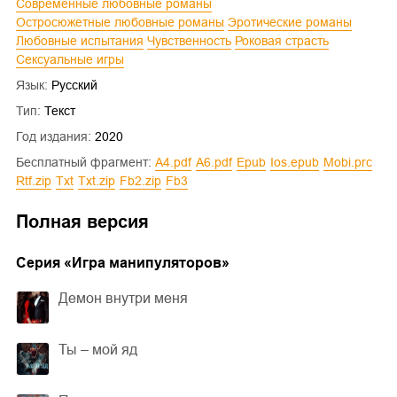
Современные любовные романы
Остросюжетные любовные романы
Эротические романы
Любовные испытания
Чувственность
Роковая страсть
Сексуальные игры
Язык:
Русский
Тип:
Текст
Год издания:
2020
Бесплатный фрагмент:
a4.pdf
a6.pdf
epub
ios.epub
mobi.prc
rtf.zip
txt
txt.zip
fb2.zip
fb3
Полная версия
Cерия «
Игра манипуляторов
»
Демон внутри меня
Ты – мой яд