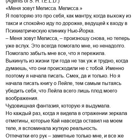
(Agents of S. H. I.E.L.D.)
«Меня зовут Мелисса. Мелисса.»
Я повторяю это про себя, как мантру, когда выхожу из
такси и спокойно иду по дорожке, ведущей к входу в
Психиатрическую клинику Нью-Йорка.
– Меня зовут Мелисса, – произношу снова, но теперь
уже вслух. Это всегда помогало мне, но ненадолго.
Помогало забыть мне все, что я пережила.
Выкинуть из жизни три года не так уж и трудно, когда
думаешь, что они происходили не с тобой. Именно
поэтому я начала писать. Смех, да и только. Но я
начала писать книгу о Лейле, тем самым пытаясь
убедить себя, что Лейла всего лишь плод моего
воображения.
Чудовищная фантазия, которую я выдумала.
Но каждый раз, когда я видела в отражении зеркала
отметины, которые Кай навсегда оставил на моем
теле, я вспоминала жуткую реальность.
Отпечатки его рук – заметные только мне, и все же