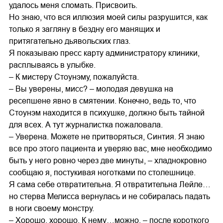
удалось меня сломать. Присвоить.
Но знаю, что вся иллюзия моей силы разрушится, как
только я загляну в бездну его манящих и
притягательно дьявольских глаз.
Я показываю пресс карту администратору клиники,
расплываясь в улыбке.
– К мистеру Стоунэму, пожалуйста.
– Вы уверены, мисс? – молодая девушка на
ресепшене явно в смятении. Конечно, ведь то, что
Стоунэм находится в психушке, должно быть тайной
для всех. А тут журналистка пожаловала.
– Уверена. Можете не притворяться, Синтия. Я знаю
все про этого пациента и уверяю вас, мне необходимо
быть у него ровно через две минуты, – хладнокровно
сообщаю я, постукивая ноготками по столешнице.
Я сама себе отвратительна. Я отвратительна Лейле…
но стерва Мелисса вернулась и не собиралась падать
в ноги своему монстру.
– Хорошо, хорошо. К нему…можно, – после короткого