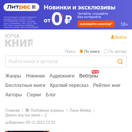
Войти
Поиск:
По книге
По автору
Жанры
Новинки
Аудиокниги
Вебтуны
Бесплатные книги
Краткий пересказ
Рейтинг книг
Авторы
Серии
Блог
Главная
📚
любовные романы
Лана Мейер
Демон внутри меня – 2
добавлено
09.12.2023 23:32