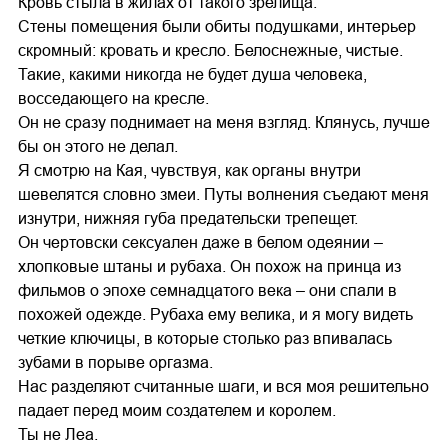
Кровь стыла в жилах от такого зрелища.
Стены помещения были обиты подушками, интерьер
скромный: кровать и кресло. Белоснежные, чистые.
Такие, какими никогда не будет душа человека,
восседающего на кресле.
Он не сразу поднимает на меня взгляд. Клянусь, лучше
бы он этого не делал.
Я смотрю на Кая, чувствуя, как органы внутри
шевелятся словно змеи. Путы волнения съедают меня
изнутри, нижняя губа предательски трепещет.
Он чертовски сексуален даже в белом одеянии –
хлопковые штаны и рубаха. Он похож на принца из
фильмов о эпохе семнадцатого века – они спали в
похожей одежде. Рубаха ему велика, и я могу видеть
четкие ключицы, в которые столько раз впивалась
зубами в порыве оргазма.
Нас разделяют считанные шаги, и вся моя решительно
падает перед моим создателем и королем.
Ты не Леа.