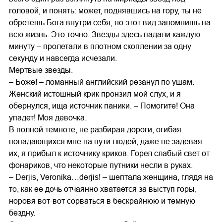
головой, и понять: может, поднявшись на гору, ты не
обретешь Бога внутри себя, но этот вид запомнишь на
всю жизнь. Это точно. Звезды здесь падали каждую
минуту – пролетали в плотном скоплении за одну
секунду и навсегда исчезали.
Мертвые звезды.
– Боже! – ломанный английский резанул по ушам.
Женский истошный крик пронзил мой слух, и я
обернулся, ища источник паники. – Помогите! Она
упадет! Моя девочка.
В полной темноте, не разбирая дороги, огибая
попадающихся мне на пути людей, даже не задевая
их, я прибыл к источнику криков. Горел слабый свет от
фонариков, что некоторые путники несли в руках.
– Derjis, Veronika…derjis! – шептала женщина, глядя на
то, как ее дочь отчаянно хватается за выступ горы,
норовя вот-вот сорваться в бескрайнюю и темную
бездну.