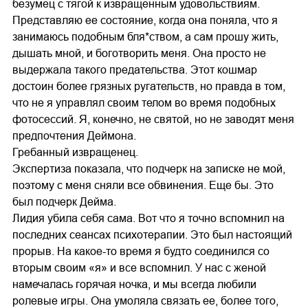
безумец с тягой к извращенным удовольствиям.
Представляю ее состояние, когда она поняла, что я
занимаюсь подобным бля*ством, а сам прошу жить,
дышать мной, и боготворить меня. Она просто не
выдержала такого предательства. Этот кошмар
достоин более грязных ругательств, но правда в том,
что не я управлял своим телом во время подобных
фотосессий. Я, конечно, не святой, но не заводят меня
предпочтения Деймона.
Гребанный извращенец.
Экспертиза показала, что подчерк на записке не мой,
поэтому с меня сняли все обвинения. Еще бы. Это
был подчерк Дейма.
Лидия убила себя сама. Вот что я точно вспомнил на
последних сеансах психотерапии. Это был настоящий
прорыв. На какое-то время я будто соединился со
вторым своим «я» и все вспомнил. У нас с женой
намечалась горячая ночка, и мы всегда любили
ролевые игры. Она умоляла связать ее, более того,