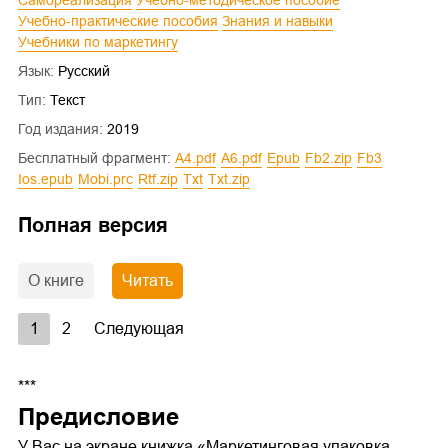
Самореализация
Учебно-методическое пособие
Учебно-практические пособия
Знания и навыки
Учебники по маркетингу
Язык:
Русский
Тип:
Текст
Год издания:
2019
Бесплатный фрагмент:
a4.pdf
a6.pdf
epub
fb2.zip
fb3
ios.epub
mobi.prc
rtf.zip
txt
txt.zip
Полная версия
О книге
Читать
1
2
Следующая
***
Предисловие
У Вас на экране книжка «Маркетинговая упаковка