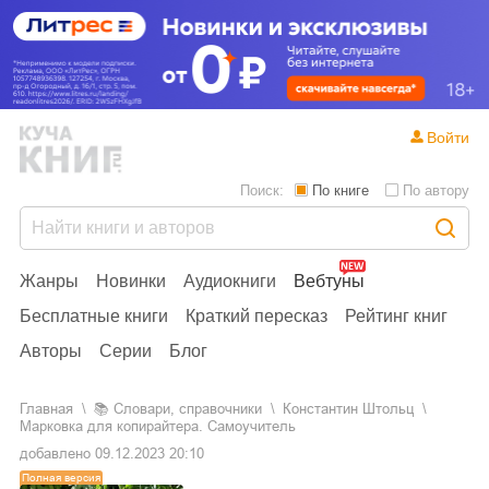
Войти
Поиск:
По книге
По автору
Жанры
Новинки
Аудиокниги
Вебтуны
Бесплатные книги
Краткий пересказ
Рейтинг книг
Авторы
Серии
Блог
Главная
📚
словари, справочники
Константин Штольц
Марковка для копирайтера. Самоучитель
добавлено
09.12.2023 20:10
Полная версия