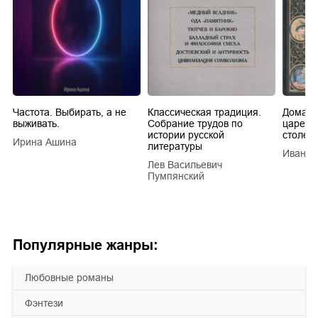
Частота. Выбирать, а не
Классическая традиция.
Домашн
выживать.
Собрание трудов по
царей в
истории русской
столети
Ирина Ашина
литературы
Иван Е
Лев Васильевич
Пумпянский
Популярные жанры:
любовные романы
фэнтези