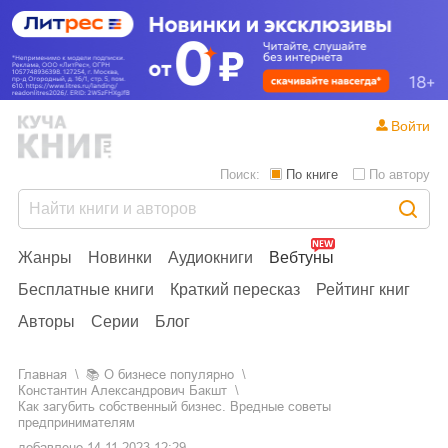
Войти
Поиск:
По книге
По автору
Жанры
Новинки
Аудиокниги
Вебтуны
Бесплатные книги
Краткий пересказ
Рейтинг книг
Авторы
Серии
Блог
Главная
📚
о бизнесе популярно
Константин Александрович Бакшт
Как загубить собственный бизнес. Вредные советы
предпринимателям
добавлено
14.11.2023 12:29