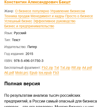
Константин Александрович Бакшт
Жанр:
О бизнесе популярно
Управление бизнесом
Техника продаж
Менеджмент и кадры
Просто о бизнесе
Успешный бизнес
Эффективное руководство
Бизнес и предпринимательство
Язык:
Русский
Тип:
Текст
Издательство:
Питер
Год издания:
2015
ISBN:
978-5-496-01750-3
Бесплатный фрагмент:
fb2.zip
txt
txt.zip
rtf.zip
a4.pdf
a6.pdf
mobi.prc
epub
ios.epub
fb3
Полная версия
По результатам анализа тысяч российских
предприятий, в России самый опасный для бизнеса
человек – это его владелец. Многие бизнесы у нас