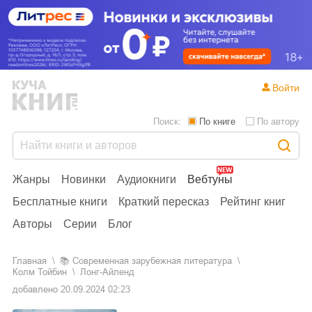
Войти
Поиск:
По книге
По автору
Жанры
Новинки
Аудиокниги
Вебтуны
Бесплатные книги
Краткий пересказ
Рейтинг книг
Авторы
Серии
Блог
Главная
📚
современная зарубежная литература
Колм Тойбин
Лонг-Айленд
добавлено
20.09.2024 02:23