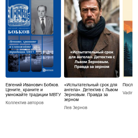
Евгений Иванович Бобков.
«Испытательный срок для
Послед
Цените, храните и
ангела». Детектив с Львом
Vadim V
умножайте традиции МВТУ
Зерновым. Правда за
зерном
Коллектив авторов
a
Лев Зернов