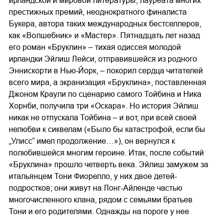
ирландской и мировой литературы, лауреата многих
престижных премий, неоднократного финалиста
Букера, автора таких международных бестселлеров,
как «Волшебник» и «Мастер». Пятнадцать лет назад
его роман «Бруклин» – тихая одиссея молодой
ирландки Эйлиш Лейси, отправившейся из родного
Эннискорти в Нью-Йорк, – покорил сердца читателей
всего мира, а экранизация «Бруклина», поставленная
Джоном Краули по сценарию самого Тойбина и Ника
Хорнби, получила три «Оскара». Но история Эйлиш
никак не отпускала Тойбина – и вот, при всей своей
нелюбви к сиквелам («Было бы катастрофой, если бы
„Улисс“ имел продолжение…»), он вернулся к
полюбившейся многим героине. Итак, после событий
«Бруклина» прошло четверть века. Эйлиш замужем за
итальянцем Тони Фиорелло, у них двое детей-
подростков; они живут на Лонг-Айленде частью
многочисленного клана, рядом с семьями братьев
Тони и его родителями. Однажды на пороге у нее