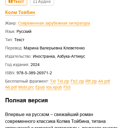
Текст
Aудио
Колм Тойбин
Жанр:
Современная зарубежная литература
Язык:
Русский
Тип:
Текст
Перевод:
Марина Валерьевна Клеветенко
Издательство:
Иностранка, Азбука-Аттикус
Год издания:
2024
ISBN:
978-5-389-26971-2
Бесплатный фрагмент:
txt
txt.zip
fb2.zip
rtf.zip
a4.pdf
a6.pdf
mobi.prc
epub
ios.epub
fb3
Полная версия
Впервые на русском – свежайший роман
современного классика Колма Тойбина, титана