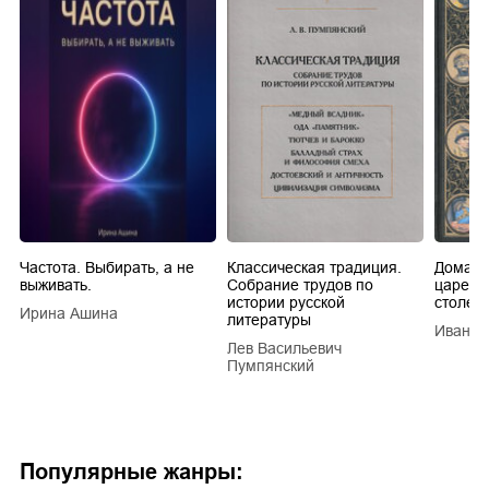
Частота. Выбирать, а не
Классическая традиция.
Домашн
выживать.
Собрание трудов по
царей в
истории русской
столети
Ирина Ашина
литературы
Иван Е
Лев Васильевич
Пумпянский
Популярные жанры: