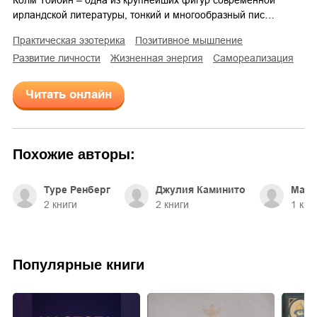
ирландской литературы, тонкий и многообразный пис…
практическая эзотерика
позитивное мышление
развитие личности
жизненная энергия
самореализация
Читать онлайн
Похожие авторы:
Туре Ренберг
Джулия Каминито
Ма Б
2
книги
2
книги
1
кни
Популярные книги