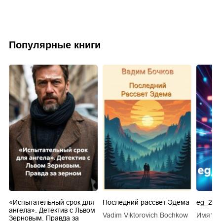
Популярные книги
.
«Испытательный срок для
Последний рассвет Эдема
eg_20s
ангела». Детектив с Львом
Vadim Viktorovich Bochkow
Имя1 
ТУ
Зерновым. Правда за