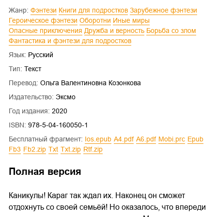
Жанр:
Фэнтези
Книги для подростков
Зарубежное фэнтези
Героическое фэнтези
Оборотни
Иные миры
Опасные приключения
Дружба и верность
Борьба со злом
Фантастика и фэнтези для подростков
Язык:
Русский
Тип:
Текст
Перевод:
Ольга Валентиновна Козонкова
Издательство:
Эксмо
Год издания:
2020
ISBN:
978-5-04-160050-1
Бесплатный фрагмент:
ios.epub
a4.pdf
a6.pdf
mobi.prc
epub
fb3
fb2.zip
txt
txt.zip
rtf.zip
Полная версия
Каникулы! Караг так ждал их. Наконец он сможет
отдохнуть со своей семьёй! Но оказалось, что впереди