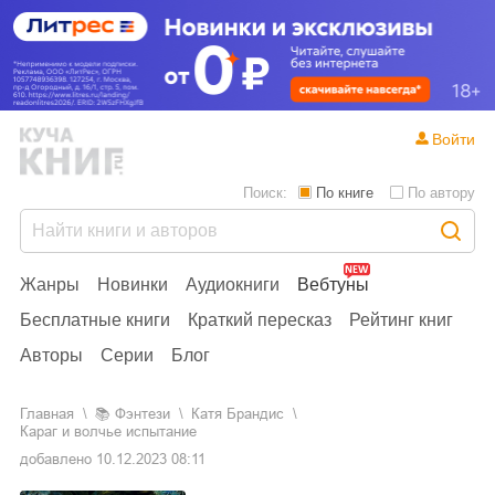
Войти
Поиск:
По книге
По автору
Жанры
Новинки
Аудиокниги
Вебтуны
Бесплатные книги
Краткий пересказ
Рейтинг книг
Авторы
Серии
Блог
Главная
📚
фэнтези
Катя Брандис
Караг и волчье испытание
добавлено
10.12.2023 08:11