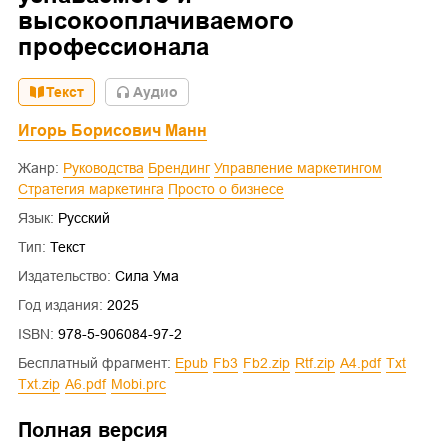
высокооплачиваемого
профессионала
Текст
Aудио
Игорь Борисович Манн
Жанр:
Руководства
Брендинг
Управление маркетингом
Стратегия маркетинга
Просто о бизнесе
Язык:
Русский
Тип:
Текст
Издательство:
Сила Ума
Год издания:
2025
ISBN:
978-5-906084-97-2
Бесплатный фрагмент:
epub
fb3
fb2.zip
rtf.zip
a4.pdf
txt
txt.zip
a6.pdf
mobi.prc
Полная версия