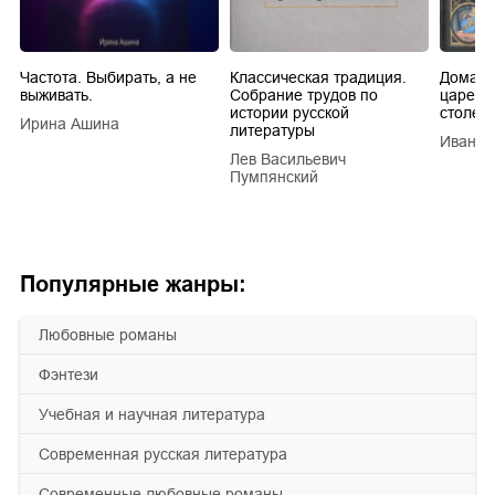
Частота. Выбирать, а не
Классическая традиция.
Домашн
выживать.
Собрание трудов по
царей в
истории русской
столети
Ирина Ашина
литературы
Иван Е
Лев Васильевич
Пумпянский
Популярные жанры:
любовные романы
фэнтези
учебная и научная литература
современная русская литература
современные любовные романы