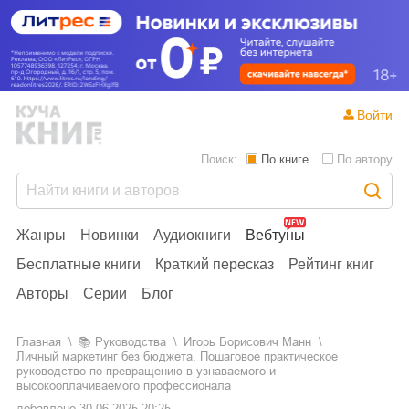
Войти
Поиск:
По книге
По автору
Жанры
Новинки
Аудиокниги
Вебтуны
Бесплатные книги
Краткий пересказ
Рейтинг книг
Авторы
Серии
Блог
Главная
📚
руководства
Игорь Борисович Манн
Личный маркетинг без бюджета. Пошаговое практическое
руководство по превращению в узнаваемого и
высокооплачиваемого профессионала
добавлено
30.06.2025 20:25