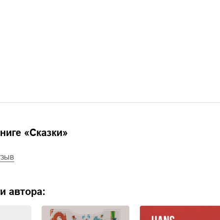
ниге «
Сказки
»
тзыв
и автора: