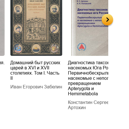
я.
Домашний быт русских
Диагностика таксонов
Е
царей в XVI и XVII
насекомых Юга России.
Б
столетиях. Том I. Часть
Первичнобескрылые и
х
II
насекомые с неполным
т
превращением
Иван Егорович Забелин
К
Apterygota и
Hemimetabola
Константин Сергеевич
Артохин