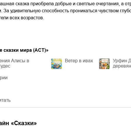
ашная сказка приобрела добрые и светлые очертания, а от
 За удивительную способность проникаться чувством глубо
ели всех возрастов.
 сказки мира (АСТ)
»
ения Алисы в
Ветер в ивах
Урфин Д
Чудес
деревя
ерии
итать
айн «
Сказки
»