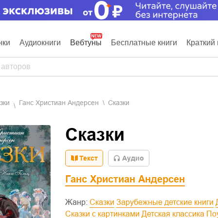
нки
Аудиокниги
Вебтуны
Бесплатные книги
Краткий 
азки
Ганс Христиан Андерсен
Сказки
Сказки
Текст
Aудио
Ганс Христиан Андерсен
Жанр:
Сказки
Зарубежные детские книги
Сказки с картинками
Детская классика
П