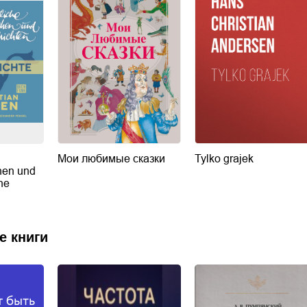
Мои любимые сказки
Tylko grajek
hen und
ne
е книги