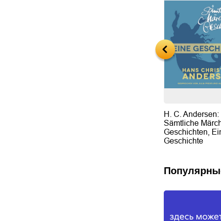
Белоснежки
Что сказала вся семья
H. C. Andersen:
Sämtliche Märc
Geschichten, Ei
Geschichte
Популярны