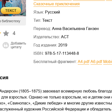
Сказочные приключения
ТЕКСТ
Язык:
Русский
Тип:
Текст
в библиотеку
Перевод:
Анна Васильевна Ганзен
4
Издательство:
АСТ
Добавить
Год издания:
2019
цитату
ISBN:
978-5-17-113448-8
Бесплатный фрагмент:
a4.pdf
a6.pdf
mob
сия
Андерсен (1805–1875) завоевал всемирную любовь благодар
для взрослых. Однако не только взрослым, но и детям они 
во», «Свинопас», «Дикие лебеди» и многие другие известн
заслуженный художник Российской Федерации и обладатель