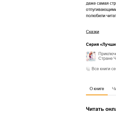
даже самая стр
отпугивающими.
полюбили читат
Сказки
Cерия «
Лучшие
Приключ
Стране 
Все книги с
О книге
Ч
Читать онл