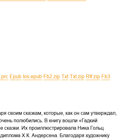
i.prc
epub
ios.epub
fb2.zip
txt
txt.zip
rtf.zip
fb3
я своим сказкам, которые, как он сам утверждал,
очень полюбились. В книгу вошли «Гадкий
ые сказки. Их проиллюстрировала Ника Гольц
 диплома Х.К. Андерсена. Благодаря художнику