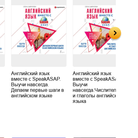
Английский язык
Английский язык
А
вместе с SpeakASAP.
вместе с SpeakASAP.
в
Выучи навсегда.
Выучи
В
Делаем первые шаги в
навсегда.Числительные
В
английском языке
и глаголы английского
п
языка
н
а