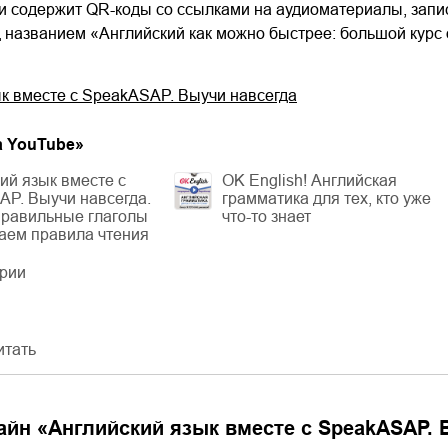
 содержит QR-коды со ссылками на аудиоматериалы, запис
д названием «Английский как можно быстрее: большой кур
к вместе с SpeakASAP. Выучи навсегда
а YouTube
»
ий язык вместе с
OK English! Английская
P. Выучи навсегда.
грамматика для тех, кто уже
правильные глаголы
что-то знает
аем правила чтения
ерии
итать
айн «
Английский язык вместе с SpeakASAP. 