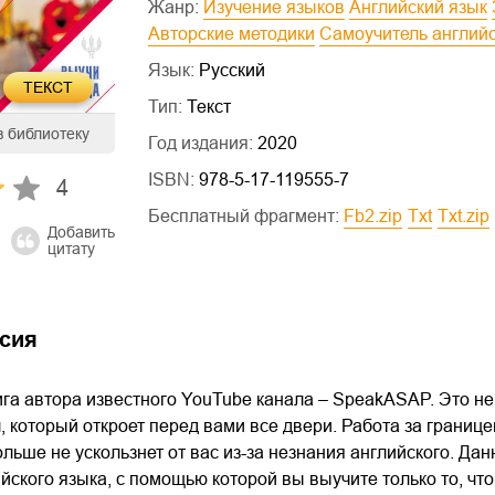
Жанр:
Изучение языков
Английский язык
Авторские методики
Самоучитель англий
Язык:
Русский
ТЕКСТ
Тип:
Текст
в библиотеку
Год издания:
2020
ISBN:
978-5-17-119555-7
4
Бесплатный фрагмент:
fb2.zip
txt
txt.zip
Добавить
цитату
сия
га автора известного YouTube канала – SpeakASAP. Это не
ч, который откроет перед вами все двери. Работа за границе
льше не ускользнет от вас из-за незнания английского. Да
йского языка, с помощью которой вы выучите только то, чт