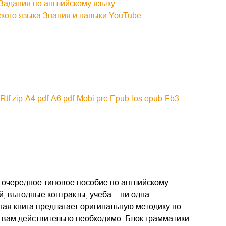
Задания по английскому языку
ского языка
Знания и навыки
YouTube
rtf.zip
a4.pdf
a6.pdf
mobi.prc
epub
ios.epub
fb3
 очередное типовое пособие по английскому
й, выгодные контракты, учеба – ни одна
нная книга предлагает оригинальную методику по
о вам действительно необходимо. Блок грамматики