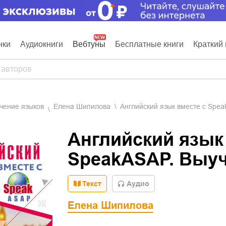
нки
Аудиокниги
Вебтуны
Бесплатные книги
Краткий 
учение языков
Елена Шипилова
Английский язык вместе с Spea
Английский язык
SpeakASAP. Выуч
Текст
Aудио
Елена Шипилова