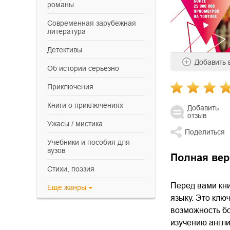
романы
современная зарубежная
литература
детективы
Добавить
об истории серьезно
приключения
книги о приключениях
Добавить
отзыв
ужасы / мистика
Поделиться
учебники и пособия для
вузов
Полная вер
cтихи, поэзия
Перед вами кни
Еще
жанры
языку. Это клю
возможность бо
изучению англи