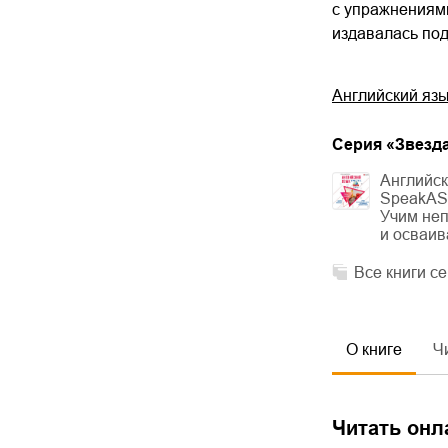
с упражнениями
издавалась по
Английский язы
Cерия «
Звезд
Английск
SpeakASA
Учим не
и осваив
Все книги с
О книге
Ч
Читать онл