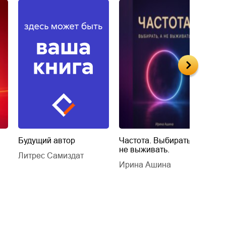
Будущий автор
Частота. Выбирать, а
К
не выживать.
С
и
Литрес Самиздат
и
и
Ирина Ашина
л
Л
П