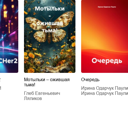
2
Мотыльки – ожившая
Очередь
тьма!
1
Ирина Одарчук Паул
Глеб Евгеньевич
Ирина Одарчук Паул
Ляликов