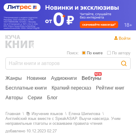
Войти
Поиск:
По книге
По автору
Жанры
Новинки
Аудиокниги
Вебтуны
Бесплатные книги
Краткий пересказ
Рейтинг книг
Авторы
Серии
Блог
Главная
📚
изучение языков
Елена Шипилова
Английский язык вместе с SpeakASAP. Выучи навсегда. Учим
неправильные глаголы и осваиваем правила чтения
добавлено
10.12.2023 02:27