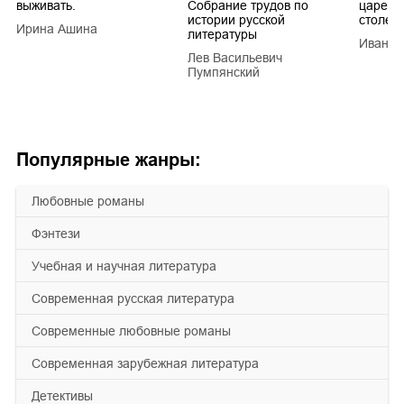
выживать.
Собрание трудов по
царей в
истории русской
столети
Ирина Ашина
литературы
Иван Е
Лев Васильевич
Пумпянский
Популярные жанры:
любовные романы
фэнтези
учебная и научная литература
современная русская литература
современные любовные романы
современная зарубежная литература
детективы