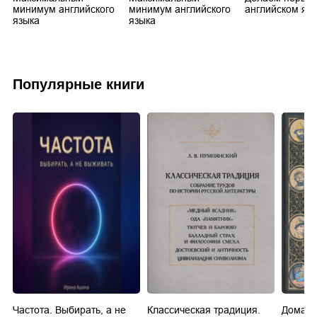
минимум английского
минимум английского
английском яз
языка
языка
Популярные книги
Частота. Выбирать, а не
Классическая традиция.
Домашн