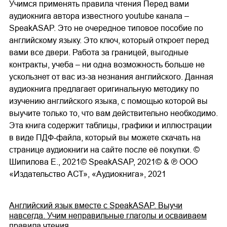
Учимся применять правила чтения Перед вами
03.mp3
14:00
аудиокнига автора известного youtube канала –
SpeakASAP. Это не очередное типовое пособие по
английскому языку. Это ключ, который откроет перед
вами все двери. Работа за границей, выгодные
контракты, учеба – ни одна возможность больше не
ускользнет от вас из-за незнания английского. Данная
аудиокнига предлагает оригинальную методику по
изучению английского языка, с помощью которой вы
выучите только то, что вам действительно необходимо.
Эта книга содержит таблицы, графики и иллюстрации
в виде ПДФ-файла, который вы можете скачать на
странице аудиокниги на сайте после её покупки. ©
Шипилова Е., 2021© SpeakASAP, 2021© & ℗ ООО
«Издательство АСТ», «Аудиокнига», 2021
Английский язык вместе с SpeakASAP. Выучи
навсегда. Учим неправильные глаголы и осваиваем
правила чтения