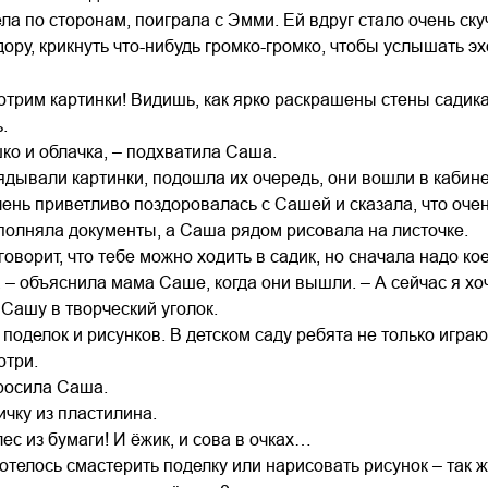
а по сторонам, поиграла с Эмми. Ей вдруг стало очень ску
ору, крикнуть что-нибудь громко-громко, чтобы услышать эх
трим картинки! Видишь, как ярко раскрашены стены садика
.
ко и облачка, – подхватила Саша.
ядывали картинки, подошла их очередь, они вошли в кабине
нь приветливо поздоровалась с Сашей и сказала, что очень 
олняла документы, а Саша рядом рисовала на листочке.
оворит, что тебе можно ходить в садик, но сначала надо ко
 – объяснила мама Саше, когда они вышли. – А сейчас я хо
Сашу в творческий уголок.
 поделок и рисунков. В детском саду ребята не только игр
отри.
просила Саша.
ичку из пластилина.
ес из бумаги! И ёжик, и сова в очках…
телось смастерить поделку или нарисовать рисунок – так же