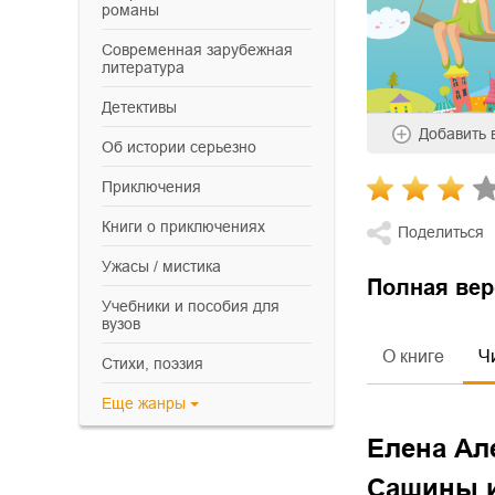
романы
современная зарубежная
литература
детективы
Добавить
об истории серьезно
приключения
книги о приключениях
Поделиться
ужасы / мистика
Полная вер
учебники и пособия для
вузов
О книге
Ч
cтихи, поэзия
Еще
жанры
Елена Ал
Сашины и