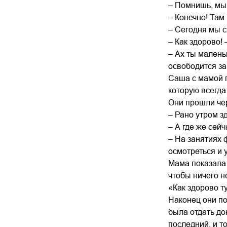
– Помнишь, мы 
– Конечно! Там
– Сегодня мы с
– Как здорово!
– Ах ты малень
освободится з
Саша с мамой п
которую всегда
Они прошли чер
– Рано утром зд
– А где же сей
– На занятиях 
осмотреться и у
Мама показала 
чтобы ничего не
«Как здорово т
Наконец они по
была отдать до
последний, и т