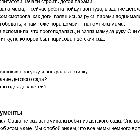
спитатели начали строить детей парами.
зала мама, – сейчас ребята пойдут вон туда, в здание детск
ом смотрела, как дети, взявшись за руки, парами поднимал
 обедать, и нам тоже пора домой, – напомнила мама.
 вспомнила, что проголодалась, и взяла маму за руку. Он
тинку, на которой был нарисован детский сад.
яшнюю прогулку и раскрась картинку.
дание детского сада?
ыла одежда у детей?
кументы
чая Саша не раз вспоминала ребят из детского сада. Она всё
 об этом маме. Мы с тобой знаем, что все мамы немного во