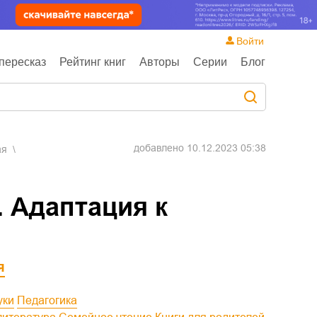
Войти
пересказ
Рейтинг книг
Авторы
Серии
Блог
добавлено
10.12.2023 05:38
ая
 Адаптация к
я
уки
Педагогика