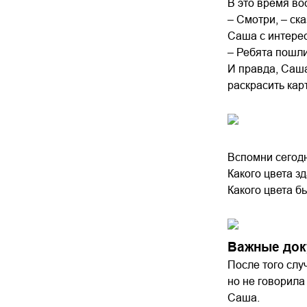
В это время во
– Смотри, – ска
Саша с интерес
– Ребята пошли
И правда, Саша
раскрасить кар
Вспомни сегодн
Какого цвета з
Какого цвета б
Важные до
После того слу
но не говорила
Саша.