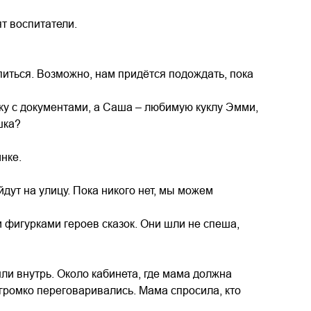
ят воспитатели.
питься. Возможно, нам придётся подождать, пока
ку с документами, а Саша – любимую куклу Эмми,
шка?
инке.
йдут на улицу. Пока никого нет, мы можем
 фигурками героев сказок. Они шли не спеша,
ли внутрь. Около кабинета, где мама должна
егромко переговаривались. Мама спросила, кто