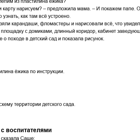
лепим из пластилина ёжика?
и карту нарисуем? – предложила мама. – И покажем папе. О
 узнать, как там всё устроено.
яли карандаши, фломастеры и нарисовали всё, что увидели 
и площадку с домиками, длинный коридор, кабинет заведую
е о походе в детский сад и показала рисунок.
илина ёжика по инструкции.
схему территории детского сада.
 с воспитателями
сказала Саше: