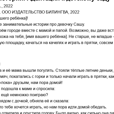
., 2022
. ООО ИЗДАТЕЛЬСТВО БИЛИНГВА, 2022
ашего ребёнка]!
е занимательные истории про девочку Сашу.
оём городе вместе с мамой и папой. Возможно, вы даже встр
ожа на тебя, [имя вашего ребёнка]. Не старше, не младше –
ю площадку, качаться на качелях и играть в прятки, совсем 
й
а и её мама вышли погулять. Стояли тёплые летние деньки,
 мяч, покатались с горки и только начали играть в прятки, 
«пока» друзьям, нам пора домой!
 подошла к маме и спросила:
я ещё немножко поиграю?
ядом с дочкой, обняла её и сказала:
то тебе хочется играть, но нам пора идти домой обедать.
 ответила и опустила голову. Было видно, как сильно она р