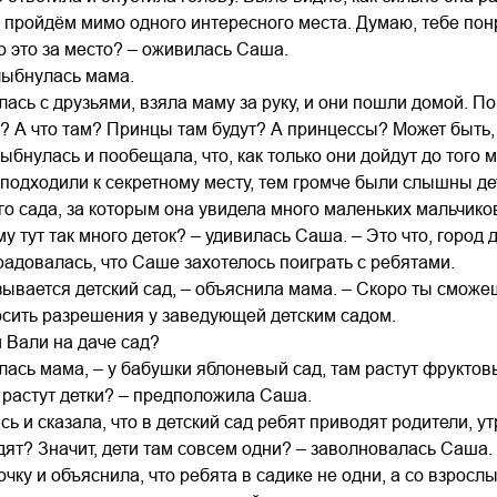
 пройдём мимо одного интересного места. Думаю, тебе пон
о это за место? – оживилась Саша.
лыбнулась мама.
сь с друзьями, взяла маму за руку, и они пошли домой. По
? А что там? Принцы там будут? А принцессы? Может быть,
бнулась и пообещала, что, как только они дойдут до того м
подходили к секретному месту, тем громче были слышны де
ого сада, за которым она увидела много маленьких мальчиков
му тут так много деток? – удивилась Саша. – Это что, город
адовалась, что Саше захотелось поиграть с ребятами.
зывается детский сад, – объяснила мама. – Скоро ты сможеш
осить разрешения у заведующей детским садом.
и Вали на даче сад?
улась мама, – у бабушки яблоневый сад, там растут фруктов
у растут детки? – предположила Саша.
 и сказала, что в детский сад ребят приводят родители, ут
дят? Значит, дети там совсем одни? – заволновалась Саша.
чку и объяснила, что ребята в садике не одни, а со взросл