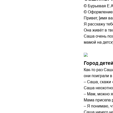
© Бурьевая Е.А
© Оформление
Привет, [имя в
Я расскажу теб
Она живёт в тв
Саша очень пох
мамой на детску
Город дете
Как-то раз Саш
они поиграли в
– Саша, скажи 
Саша неохотно
– Мам, можно 
Мама присела р
– Я понимаю, ч
Саша ничего не