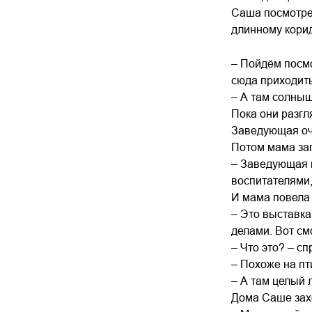
Саша посмотрел
длинному корид
– Пойдём посмо
сюда приходить
– А там солныш
Пока они разгл
Заведующая оче
Потом мама зап
– Заведующая г
воспитателями,
И мама повела 
– Это выставка
делами. Вот см
– Что это? – с
– Похоже на пт
– А там целый л
Дома Саше захо