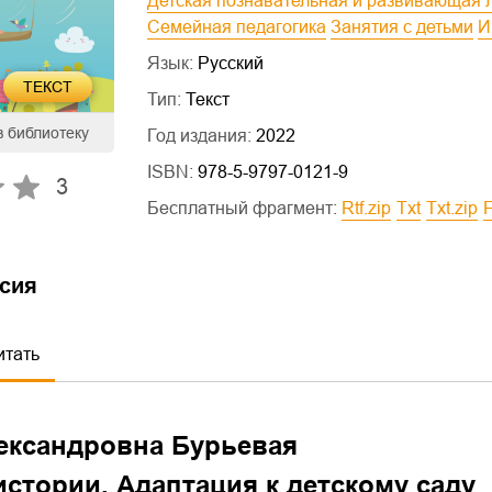
Детская познавательная и развивающая 
Семейная педагогика
Занятия с детьми
Язык:
Русский
ТЕКСТ
Тип:
Текст
в библиотеку
Год издания:
2022
ISBN:
978-5-9797-0121-9
3
Бесплатный фрагмент:
rtf.zip
txt
txt.zip
сия
итать
ександровна Бурьевая
стории. Адаптация к детскому саду