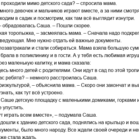
проходили мимо детского сада? – спросила мама.
 много девочек и мальчиков играют вместе, а за ними смотр
ходим в садик и посмотрим, как там всё выглядит изнутри.
 – обрадовалась Саша. – Пошли скорее.
кая торопыжка, – засмеялась мама. – Сначала надо подкре
аведующая. Мне нужно отдать ей важные документы.
озавтракали и стали собираться. Мама взяла большую сум
 брала в поликлинику и в гости. А у тебя есть любимая игру
ез маленькую калитку, и мама сказала:
есь много детей с родителями. Они идут в сад по этой троп
час ребята? – немного расстроилась Саша.
физкультурой, – объяснила мама. – Скоро они закончат и вы
знать, как тут всё устроено.
Саше детскую площадку с маленькими домиками, горками и
 упустить.
ут играть всем вместе», – подумала Саша.
дошли к зданию детского сада, поднялись на крыльцо и вош
кументы, было много народу. Все ждали своей очереди и н
оже стала ждать.