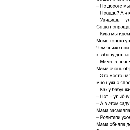
– По дороге мы
– Правда? А чт
– Увидишь, – у
Саша попрощала
– Куда мы идём
Мама только улы
Чем ближе они 
к забору детск
– Мама, а поче
Мама очень обр
– Это место на
мне нужно спр
– Как у бабушк
– Нет, – улыбн
– А в этом сад
Мама засмеялась
– Родители ухо
Мама обняла до