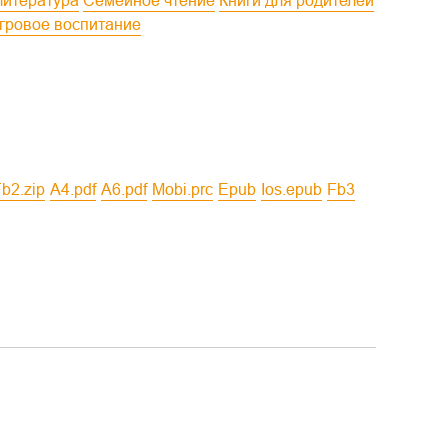
литература
Семейное чтение
Книги для родителей
Игровое воспитание
fb2.zip
a4.pdf
a6.pdf
mobi.prc
epub
ios.epub
fb3