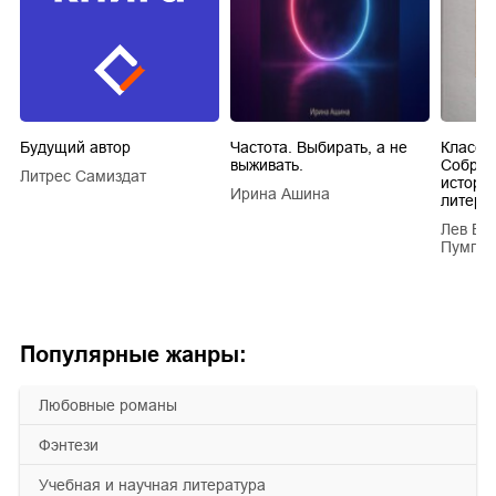
Будущий автор
Частота. Выбирать, а не
Класси
выживать.
Собран
Литрес Самиздат
истори
Ирина Ашина
литера
Лев Ва
Пумпян
Популярные жанры:
любовные романы
фэнтези
учебная и научная литература