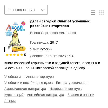
Сортировка
сначала новые
Делай сегодня! Опыт 64 успешных
российских стартапов
Елена Сергеевна Николаева
Год выхода:
2017
ТЕКСТ
Язык:
Русский
5
Добавлено
09.12.2023 15:48
Книга известной журналистки и ведущей телеканалов РБК и
«Россия-1» Елены Николаевой посвящена одновр…
учебная и научная литература
учебники и пособия для вузов
литературоведение
американская литература
история литературы
курс лекций
английская литература
знания и навыки
лекции