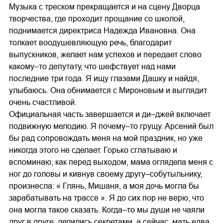
Музыка с треском прекращается и на сцену Дворца
творчества, где проходит прощание со школой,
поднимается директриса Надежда Ивановна. Она
толкает воодушевляющую речь, благодарит
выпускников, желает нам успехов и передает слово
какому–то депутату, что шефствует над нами
последние три года. Я ищу глазами Дашку и найдя,
улыбаюсь. Она обнимается с Мироновым и выглядит
очень счастливой.
Официальная часть завершается и ди–джей включает
подвижную мелодию. Я почему–то грущу. Арсений был
бы рад сопровождать меня на мой праздник, но уже
никогда этого не сделает. Горько сглатываю и
вспоминаю, как перед выходом, мама оглядела меня с
ног до головы и кивнув своему другу–собутыльнику,
произнесла: « Глянь, Мишаня, а моя дочь могла бы
зарабатывать на трассе ». Я до сих пор не верю, что
она могла такое сказать. Когда–то мы души не чаяли
друг в друге, делились секретами, а сейчас, мать едва