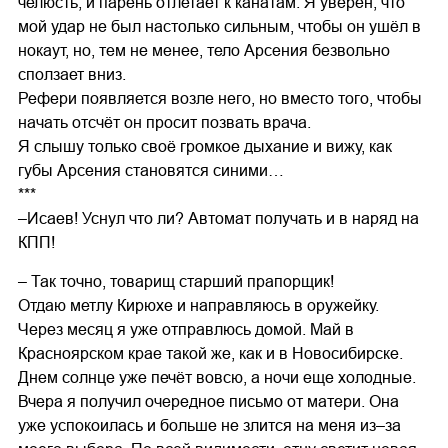
челюсть, и парень отлетает к канатам. Я уверен, что
мой удар не был настолько сильным, чтобы он ушёл в
нокаут, но, тем не менее, тело Арсения безвольно
сползает вниз.
Рефери появляется возле него, но вместо того, чтобы
начать отсчёт он просит позвать врача.
Я слышу только своё громкое дыхание и вижу, как
губы Арсения становятся синими…
***
–Исаев! Уснул что ли? Автомат получать и в наряд на
КПП!
– Так точно, товарищ старший прапорщик!
Отдаю метлу Кирюхе и направляюсь в оружейку.
Через месяц я уже отправлюсь домой. Май в
Красноярском крае такой же, как и в Новосибирске.
Днем солнце уже печёт вовсю, а ночи еще холодные.
Вчера я получил очередное письмо от матери. Она
уже успокоилась и больше не злится на меня из–за