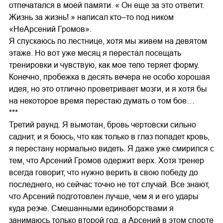
отпечатался в моей памяти. « Он еще за это ответит.
Жизнь за жизнь! » написал кто–то под ником
«НеАрсений Громов».
Я спускаюсь по лестнице, хотя мы живем на девятом
этаже. Но вот уже месяц я перестал посещать
тренировки и чувствую, как мое тело теряет форму.
Конечно, пробежка в десять вечера не особо хорошая
идея, но это отлично проветривает мозги, и я хотя бы
на некоторое время перестаю думать о том бое…
***
Третий раунд. Я вымотан, бровь чертовски сильно
саднит, и я боюсь, что как только в глаз попадет кровь,
я перестану нормально видеть. Я даже уже смирился с
тем, что Арсений Громов одержит верх. Хотя тренер
всегда говорит, что нужно верить в свою победу до
последнего, но сейчас точно не тот случай. Все знают,
что Арсений подготовлен лучше, чем я и его удары
куда резче. Смешанными единоборствами я
занимаюсь только второй год, а Арсений в этом спорте