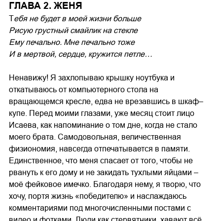
ГЛАВА 2. ЖЕНЯ
Т
ебя не будет в моей жизни больше
Рисую грустный смайлик на стекле
Ему печально. Мне печально тоже
И в мертвой, сердце, кружится петле…
Ненавижу! Я захлопываю крышку ноутбука и
откатываюсь от компьютерного стола на
вращающемся кресле, едва не врезавшись в шкаф–
купе. Перед моими глазами, уже месяц стоит лицо
Исаева, как напоминание о том дне, когда не стало
моего брата. Самодовольная, величественная
физиономия, навсегда отпечатывается в памяти.
Единственное, что меня спасает от того, чтобы не
рвануть к его дому и не закидать тухлыми яйцами –
моё фейковое имечко. Благодаря нему, я творю, что
хочу, портя жизнь «победителю» и наслаждаюсь
комментариями под многочисленными постами с
видео и фотками. Люди как стервятники, хавают всё,