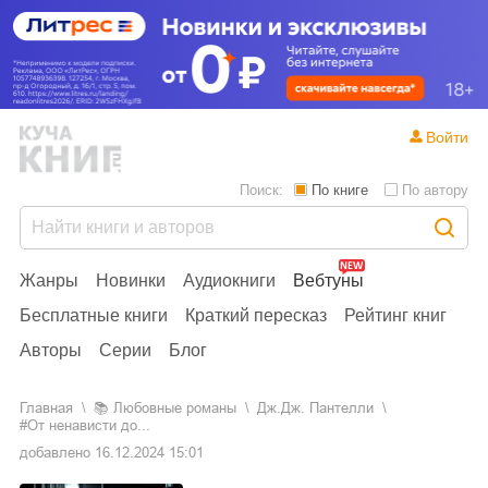
Войти
Поиск:
По книге
По автору
Жанры
Новинки
Аудиокниги
Вебтуны
Бесплатные книги
Краткий пересказ
Рейтинг книг
Авторы
Серии
Блог
Главная
📚
любовные романы
Дж.Дж. Пантелли
#От ненависти до...
добавлено
16.12.2024 15:01