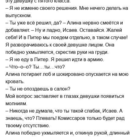
эту девушку с пятого класса.
– Я не изменю своего решения. Мне нечего делать на
выпускном.
– Ты уже всё решил, да? – Алина нервно смеётся и
добавляет. – Ну и ладно, Исаев. Оставайся. Жалей
себя! И в Питер мы поедем отдельно, в таком случае!
Я разворачиваюсь к своей девушке лицом. Она
победно ухмыляется, скрестив руки на груди.
– Я не еду в Питер. Я решил идти в армию.
– Что–о–о? Ты…ты…что?
Алина потирает лоб и шокировано опускается на мою
кровать.
– Ты не опоздаешь в салон?
Мой вопрос заставляет в глазах девушки появиться
молниям.
– Никогда не думала, что ты такой слабак, Исаев. А
знаешь, что? Плевать! Комиссаров только будет рад
твоему отсутствию.
Алина победно ухмыляется и, откинув рукой, длинный