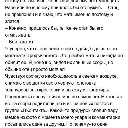
Школу он закончил. Через два дня ему восемнадцать.
Рано или поздно ему пришлось бы отслужить. – Отец
не преклонен и я знаю, что мать именно поэтому и
злится.
– Конечно, пришлось бы, ты же не стал бы его
отмазывать.
– Вер, хватит!
Я уверен, что ссора родителей не дойдёт до чего–то
мега катастрофического. Отец любит мать и никогда не
обидит ее. Я, конечно, видел их эпичные ссоры, но
обычно отец просто молчал.
Чувствуя срочную необходимость в свежем воздухе,
снимаю с вешалки свою черную толстовку,
зашнуровываю кроссовки и выхожу из квартиры.
Проветрить голову сейчас мне не помешает. Не только
из–за ссоры родителей, но и из–за новых постов в
группе «ВКонтакте». Какой–то придурок слепил пару
мемов из фото с момента моего удара и комментарии
посыпались один за другим. Но почему–то один