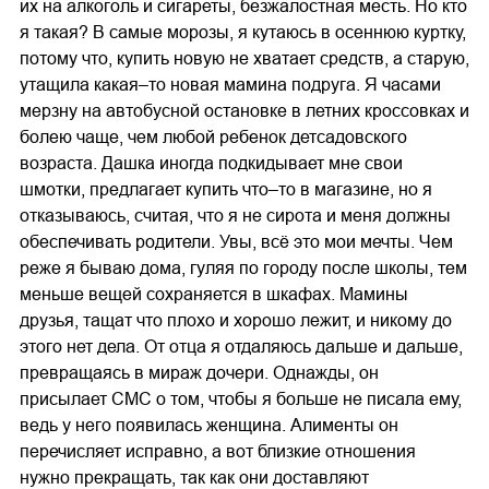
их на алкоголь и сигареты, безжалостная месть. Но кто
я такая? В самые морозы, я кутаюсь в осеннюю куртку,
потому что, купить новую не хватает средств, а старую,
утащила какая–то новая мамина подруга. Я часами
мерзну на автобусной остановке в летних кроссовках и
болею чаще, чем любой ребенок детсадовского
возраста. Дашка иногда подкидывает мне свои
шмотки, предлагает купить что–то в магазине, но я
отказываюсь, считая, что я не сирота и меня должны
обеспечивать родители. Увы, всё это мои мечты. Чем
реже я бываю дома, гуляя по городу после школы, тем
меньше вещей сохраняется в шкафах. Мамины
друзья, тащат что плохо и хорошо лежит, и никому до
этого нет дела. От отца я отдаляюсь дальше и дальше,
превращаясь в мираж дочери. Однажды, он
присылает СМС о том, чтобы я больше не писала ему,
ведь у него появилась женщина. Алименты он
перечисляет исправно, а вот близкие отношения
нужно прекращать, так как они доставляют