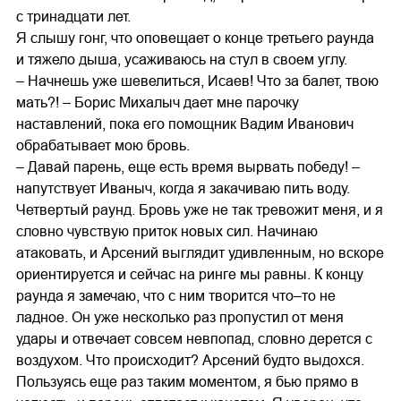
с тринадцати лет.
Я слышу гонг, что оповещает о конце третьего раунда
и тяжело дыша, усаживаюсь на стул в своем углу.
– Начнешь уже шевелиться, Исаев! Что за балет, твою
мать?! – Борис Михалыч дает мне парочку
наставлений, пока его помощник Вадим Иванович
обрабатывает мою бровь.
– Давай парень, еще есть время вырвать победу! –
напутствует Иваныч, когда я закачиваю пить воду.
Четвертый раунд. Бровь уже не так тревожит меня, и я
словно чувствую приток новых сил. Начинаю
атаковать, и Арсений выглядит удивленным, но вскоре
ориентируется и сейчас на ринге мы равны. К концу
раунда я замечаю, что с ним творится что–то не
ладное. Он уже несколько раз пропустил от меня
удары и отвечает совсем невпопад, словно дерется с
воздухом. Что происходит? Арсений будто выдохся.
Пользуясь еще раз таким моментом, я бью прямо в