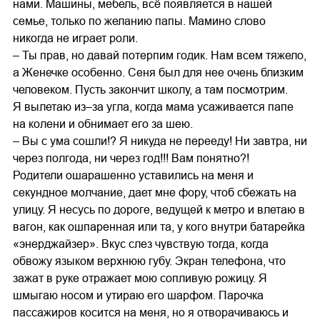
нами. Машины, мебель, всё появляется в нашей
семье, только по желанию папы. Мамино слово
никогда не играет роли.
– Ты прав, но давай потерпим годик. Нам всем тяжело,
а Женечке особенно. Сеня был для нее очень близким
человеком. Пусть закончит школу, а там посмотрим.
Я вылетаю из–за угла, когда мама усаживается папе
на колени и обнимает его за шею.
– Вы с ума сошли!? Я никуда не перееду! Ни завтра, ни
через полгода, ни через год!!! Вам понятно?!
Родители ошарашенно уставились на меня и
секундное молчание, дает мне фору, чтоб сбежать на
улицу. Я несусь по дороге, ведущей к метро и влетаю в
вагон, как ошпаренная или та, у кого внутри батарейка
«энерджайзер». Вкус слез чувствую тогда, когда
обвожу языком верхнюю губу. Экран телефона, что
зажат в руке отражает мою сопливую рожицу. Я
шмыгаю носом и утираю его шарфом. Парочка
пассажиров косится на меня, но я отворачиваюсь и