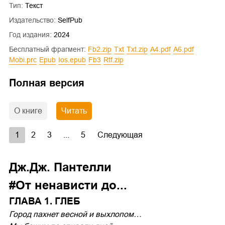
Тип:
Текст
Издательство:
SelfPub
Год издания:
2024
Бесплатный фрагмент:
fb2.zip
txt
txt.zip
a4.pdf
a6.pdf
mobi.prc
epub
ios.epub
fb3
rtf.zip
Полная версия
О книге
Читать
1
2
3
...
5
Следующая
Дж.Дж. Пантелли
#От ненависти до...
ГЛАВА 1. ГЛЕБ
Город пахнет весной и выхлопом…