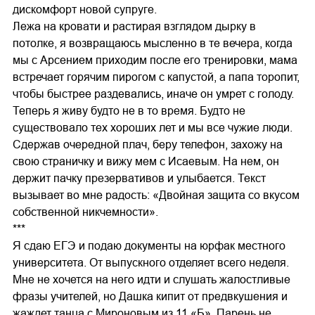
дискомфорт новой супруге.
Лежа на кровати и растирая взглядом дырку в
потолке, я возвращаюсь мысленно в те вечера, когда
мы с Арсением приходим после его тренировки, мама
встречает горячим пирогом с капустой, а папа торопит,
чтобы быстрее раздевались, иначе он умрет с голоду.
Теперь я живу будто не в то время. Будто не
существовало тех хороших лет и мы все чужие люди.
Сдержав очередной плач, беру телефон, захожу на
свою страничку и вижу мем с Исаевым. На нем, он
держит пачку презервативов и улыбается. Текст
вызывает во мне радость: «Двойная защита со вкусом
собственной никчемности».
***
Я сдаю ЕГЭ и подаю документы на юрфак местного
университета. От выпускного отделяет всего неделя.
Мне не хочется на него идти и слушать жалостливые
фразы учителей, но Дашка кипит от предвкушения и
жаждет танца с Мироновым из 11 «Б». Парень не