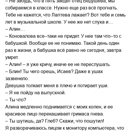
– Не забудь, что в пять заедет отец Бедушева, мы
собираемся в классе. Нужно еще раз всё прогнать.
Тебе не кажется, что Лаптева лажает? Вот тебе и семь
лет в музыкальной школе. У нее же нет слуха и…
– Алин…
– Коновалова все–таки не придет. У нее там что–то с
бабушкой. Вообще ее не понимаю. Такой день один
раз в жизни, а бабушка всё равно не сегодня, завтра
умрет.
– Алин! – я уже кричу, иначе ее не переслушать.
– Блин! Ты чего орешь, Исаев? Даже в ушах
зазвенело.
Девушка толкает меня в плечо и потирает уши.
– Я не пойду на выпускной.
– Ты что?
Алина медленно поднимается с моих колен, и ее
красивое лицо перекашивает гримаса гнева.
– Ты шутишь, да? Глеб? Скажи, что пошутил!
Я разворачиваюсь лицом к монитору компьютера, что