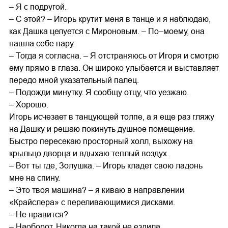
– Я с подругой.
– С этой? – Игорь крутит меня в танце и я наблюдаю,
как Дашка целуется с Мироновым. – По–моему, она
нашла себе пару.
– Тогда я согласна. – Я отстраняюсь от Игоря и смотрю
ему прямо в глаза. Он широко улыбается и выставляет
передо мной указательный палец.
– Подожди минутку. Я сообщу отцу, что уезжаю.
– Хорошо.
Игорь исчезает в танцующей толпе, а я еще раз гляжу
на Дашку и решаю покинуть душное помещение.
Быстро пересекаю просторный холл, выхожу на
крыльцо дворца и вдыхаю теплый воздух.
– Вот ты где, Золушка. – Игорь кладет свою ладонь
мне на спину.
– Это твоя машина? – я киваю в направлении
«Крайслера» с переливающимися дисками.
– Не нравится?
– Наоборот. Никогда на такой не ездила.