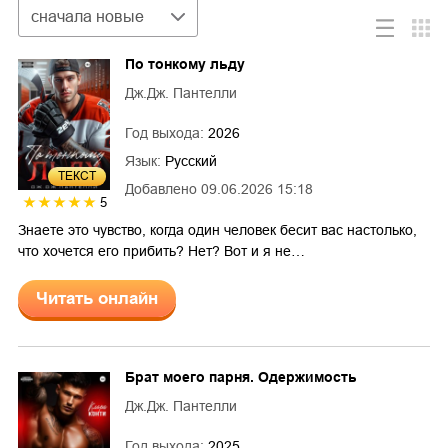
Сортировка
сначала новые
По тонкому льду
Дж.Дж. Пантелли
Год выхода:
2026
Язык:
Русский
ТЕКСТ
Добавлено
09.06.2026 15:18
5
Знаете это чувство, когда один человек бесит вас настолько,
что хочется его прибить? Нет? Вот и я не…
Читать онлайн
Брат моего парня. Одержимость
Дж.Дж. Пантелли
Год выхода:
2025