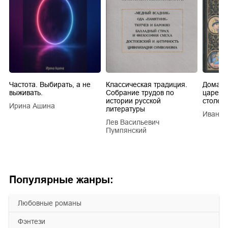
Частота. Выбирать, а не
Классическая традиция.
Домашн
выживать.
Собрание трудов по
царей в
истории русской
столети
Ирина Ашина
литературы
Иван Е
Лев Васильевич
Пумпянский
Популярные жанры:
любовные романы
фэнтези