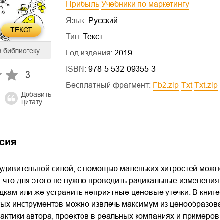
Прибыль
Учебники по маркетингу
Язык:
Русский
ТЕКСТ
Тип:
Текст
в библиотеку
Год издания:
2019
ISBN:
978-5-532-09355-3
3
Бесплатный фрагмент:
fb2.zip
txt
txt.zip
Добавить
цитату
сия
удивительной силой, с помощью маленьких хитростей можно 
 что для этого не нужно проводить радикальные изменения
дкам или же устранить неприятные ценовые утечки. В книге
ых инструментов можно извлечь максимум из ценообразова
актики автора, проектов в реальных компаниях и примеров 