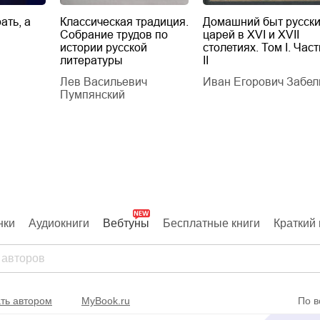
ать, а
Классическая традиция.
Домашний быт русск
Собрание трудов по
царей в XVI и XVII
истории русской
столетиях. Том I. Част
литературы
II
Лев Васильевич
Иван Егорович Забел
Пумпянский
нки
Аудиокниги
Вебтуны
Бесплатные книги
Краткий 
ть автором
MyBook.ru
По в