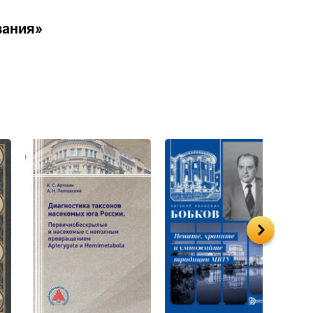
вания
»