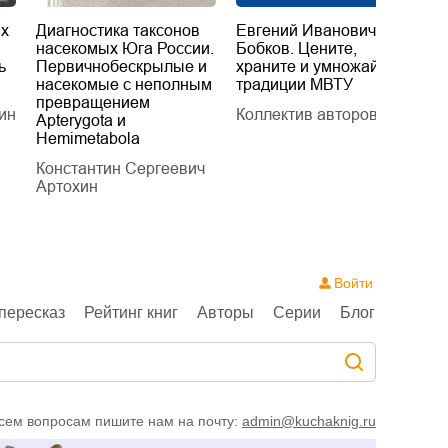
их
Диагностика таксонов
Евгений Иванович
«
насекомых Юга России.
Бобков. Цените,
д
ь
Первичнобескрылые и
храните и умножайте
Л
насекомые с неполным
традиции МВТУ
П
превращением
ин
Коллектив авторов
Л
Apterygota и
Hemimetabola
Константин Сергеевич
Артохин
Войти
пересказ
Рейтинг книг
Авторы
Серии
Блог
сем вопросам пишите нам на почту:
admin@kuchaknig.ru