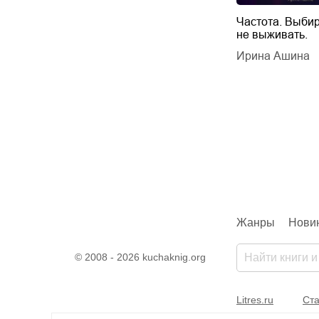
Будущий автор
Частота. Выбир
не выживать.
дарчук Паули
Литрес Самиздат
дарчук Паули
Ирина Ашина
Жанры
Нови
© 2008 - 2026 kuchaknig.org
Litres.ru
Ста