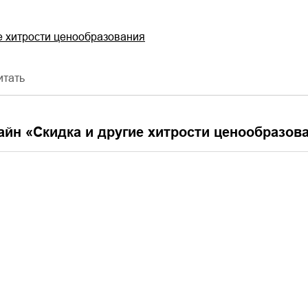
е хитрости ценообразования
итать
айн «
Скидка и другие хитрости ценообразов