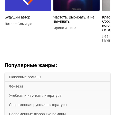
Будущий автор
Частота. Выбирать, а не
Класси
выживать.
Собран
Литрес Самиздат
истори
Ирина Ашина
литера
Лев Ва
Пумпян
Популярные жанры:
любовные романы
фэнтези
учебная и научная литература
современная русская литература
современные любовные романы