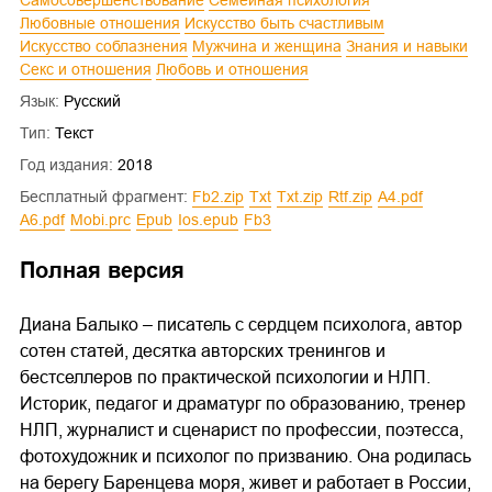
Любовные отношения
Искусство быть счастливым
Искусство соблазнения
Мужчина и женщина
Знания и навыки
Секс и отношения
Любовь и отношения
Язык:
Русский
Тип:
Текст
Год издания:
2018
Бесплатный фрагмент:
fb2.zip
txt
txt.zip
rtf.zip
a4.pdf
a6.pdf
mobi.prc
epub
ios.epub
fb3
Полная версия
Диана Балыко – писатель с сердцем психолога, автор
сотен статей, десятка авторских тренингов и
бестселлеров по практической психологии и НЛП.
Историк, педагог и драматург по образованию, тренер
НЛП, журналист и сценарист по профессии, поэтесса,
фотохудожник и психолог по призванию. Она родилась
на берегу Баренцева моря, живет и работает в России,