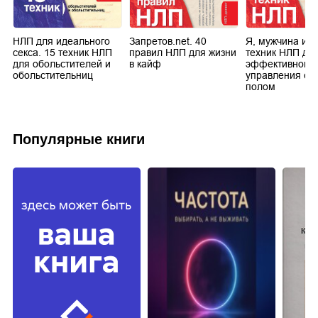
я
НЛП для идеального
Запретов.net. 40
Я, мужчина и Н
секса. 15 техник НЛП
правил НЛП для жизни
техник НЛП дл
для обольстителей и
в кайф
эффективного
обольстительниц
управления си
полом
Популярные книги