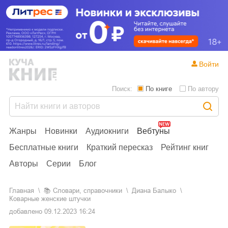
Войти
Поиск:
По книге
По автору
Жанры
Новинки
Аудиокниги
Вебтуны
Бесплатные книги
Краткий пересказ
Рейтинг книг
Авторы
Серии
Блог
Главная
📚
словари, справочники
Диана Балыко
Коварные женские штучки
добавлено
09.12.2023 16:24