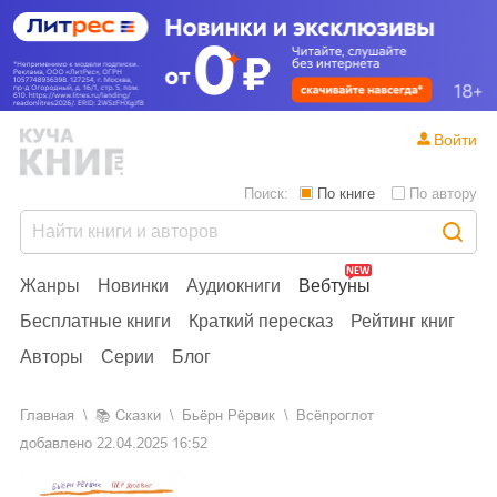
Войти
Поиск:
По книге
По автору
Жанры
Новинки
Аудиокниги
Вебтуны
Бесплатные книги
Краткий пересказ
Рейтинг книг
Авторы
Серии
Блог
Главная
📚
сказки
Бьёрн Рёрвик
Всёпроглот
добавлено
22.04.2025 16:52