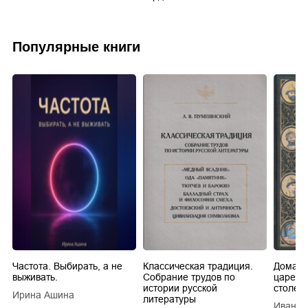
Популярные книги
Частота. Выбирать, а не
Классическая традиция.
Домашн
выживать.
Собрание трудов по
царей в
истории русской
столети
Ирина Ашина
литературы
Иван Е