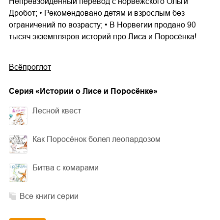
Непревзойдённый перевод с норвежского Ольги
Дробот; • Рекомендовано детям и взрослым без
ограничений по возрасту; • В Норвегии продано 90
тысяч экземпляров историй про Лиса и Поросёнка!
Всёпроглот
Cерия «
Истории о Лисе и Поросёнке
»
Лесной квест
Как Поросёнок болел леопардозом
Битва с комарами
Все книги серии