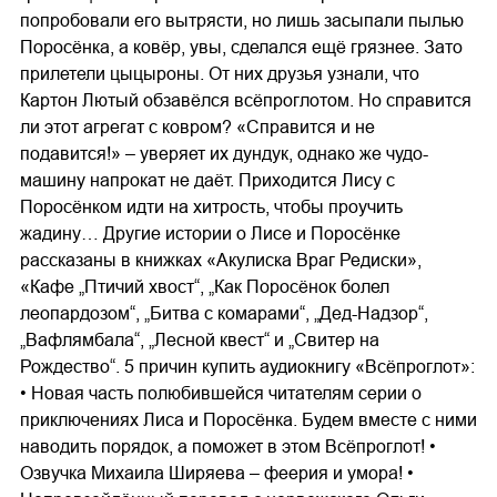
попробовали его вытрясти, но лишь засыпали пылью
Поросёнка, а ковёр, увы, сделался ещё грязнее. Зато
прилетели цыцыроны. От них друзья узнали, что
Картон Лютый обзавёлся всёпроглотом. Но справится
ли этот агрегат с ковром? «Справится и не
подавится!» – уверяет их дундук, однако же чудо-
машину напрокат не даёт. Приходится Лису с
Поросёнком идти на хитрость, чтобы проучить
жадину… Другие истории о Лисе и Поросёнке
рассказаны в книжках «Акулиска Враг Редиски»,
«Кафе „Птичий хвост“, „Как Поросёнок болел
леопардозом“, „Битва с комарами“, „Дед-Надзор“,
„Вафлямбала“, „Лесной квест“ и „Свитер на
Рождество“. 5 причин купить аудиокнигу «Всёпроглот»:
• Новая часть полюбившейся читателям серии о
приключениях Лиса и Поросёнка. Будем вместе с ними
наводить порядок, а поможет в этом Всёпроглот! •
Озвучка Михаила Ширяева – феерия и умора! •