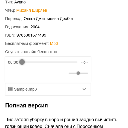
Тип:
Аудио
Чтец:
Михаил Ширяев
Перевод:
Ольга Дмитриевна Дробот
Год издания:
2004
ISBN:
9785001677499
Бесплатный фрагмент:
mp3
Слушать онлайн бесплатно:
00:00
--:--
Sample.mp3
01.mp3
25:10
Полная версия
02.mp3
20:50
Лис затеял уборку в норе и решил заодно вычистить
03.mp3
14:00
грязнющий ковёр. Сначала они с Поросёнком