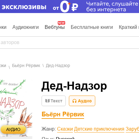
нки
Аудиокниги
Вебтуны
Бесплатные книги
Краткий 
азки
Бьёрн Рёрвик
Дед-Надзор
Дед-Надзор
Текст
Аудио
Бьёрн Рёрвик
Жанр:
Сказки
Детские приключения
Зару
АУДИО