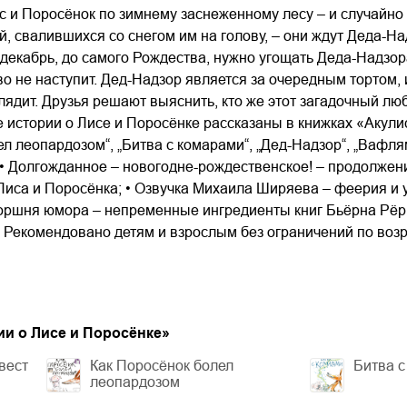
с и Поросёнок по зимнему заснеженному лесу – и случайно 
03.mp3
14:00
й, свалившихся со снегом им на голову, – они ждут Деда-Н
 декабрь, до самого Рождества, нужно угощать Деда-Надзор
о не наступит. Дед-Надзор является за очередным тортом,
лядит. Друзья решают выяснить, кто же этот загадочный лю
 истории о Лисе и Поросёнке рассказаны в книжках «Акулис
л леопардозом“, „Битва с комарами“, „Дед-Надзор“, „Вафлям
 • Долгожданное – новогодне-рождественское! – продолже
иса и Поросёнка; • Озвучка Михаила Ширяева – феерия и у
горшня юмора – непременные ингредиенты книг Бьёрна Рёр
• Рекомендовано детям и взрослым без ограничений по возр
ии о Лисе и Поросёнке
»
вест
Как Поросёнок болел
Битва 
леопардозом