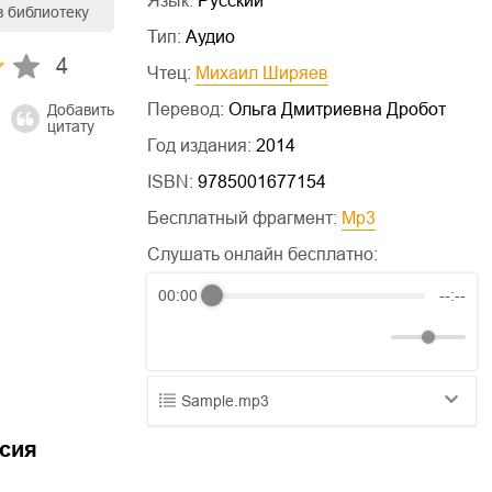
Язык:
Русский
в библиотеку
Тип:
Аудио
4
Чтец:
Михаил Ширяев
Перевод:
Ольга Дмитриевна Дробот
Добавить
цитату
Год издания:
2014
ISBN:
9785001677154
Бесплатный фрагмент:
mp3
Слушать онлайн бесплатно:
00:00
--:--
Sample.mp3
01.mp3
25:10
сия
02.mp3
20:50