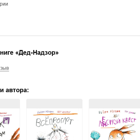
ерии
ниге «
Дед-Надзор
»
тзыв
и автора: