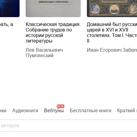
ать, а
Классическая традиция.
Домашний быт русск
Собрание трудов по
царей в XVI и XVII
истории русской
столетиях. Том I. Част
литературы
II
Лев Васильевич
Иван Егорович Забел
Пумпянский
нки
Аудиокниги
Вебтуны
Бесплатные книги
Краткий 