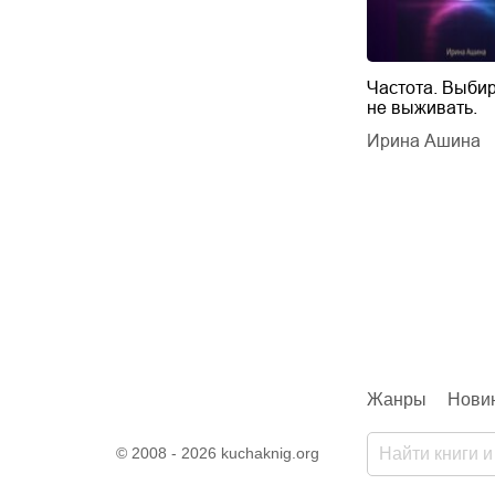
Будущий автор
Частота. Выбир
не выживать.
дарчук Паули
Литрес Самиздат
дарчук Паули
Ирина Ашина
Жанры
Нови
© 2008 - 2026 kuchaknig.org