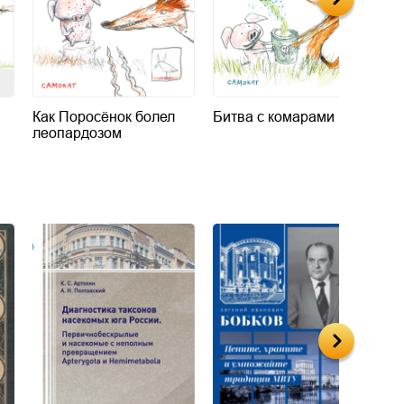
Как Поросёнок болел
Битва с комарами
Д
леопардозом