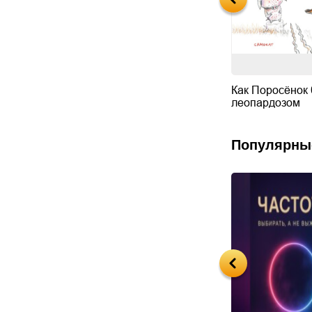
бала
Свитер на Рождество
Как Поросёнок
леопардозом
Популярны