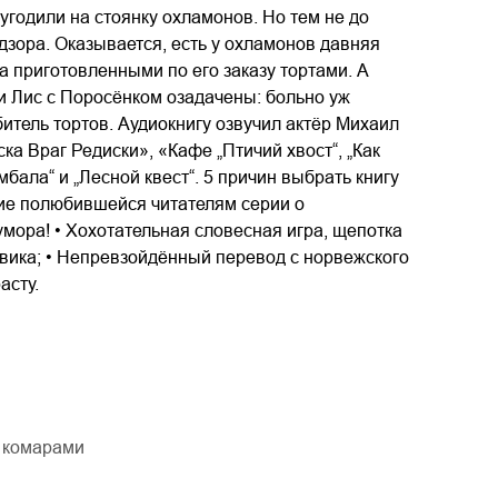
угодили на стоянку охламонов. Но тем не до
адзора. Оказывается, есть у охламонов давняя
а приготовленными по его заказу тортами. А
 и Лис с Поросёнком озадачены: больно уж
битель тортов. Аудиокнигу озвучил актёр Михаил
ка Враг Редиски», «Кафе „Птичий хвост“, „Как
бала“ и „Лесной квест“. 5 причин выбрать книгу
ние полюбившейся читателям серии о
мора! • Хохотательная словесная игра, щепотка
вика; • Непревзойдённый перевод с норвежского
асту.
с комарами