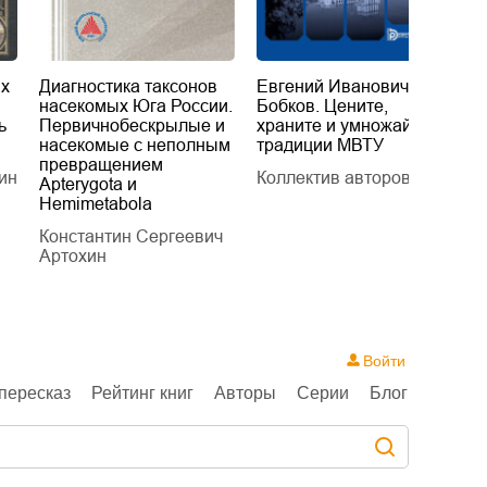
их
Диагностика таксонов
Евгений Иванович
«
насекомых Юга России.
Бобков. Цените,
д
ь
Первичнобескрылые и
храните и умножайте
Л
насекомые с неполным
традиции МВТУ
П
превращением
ин
Коллектив авторов
Л
Apterygota и
Hemimetabola
Константин Сергеевич
Артохин
Войти
пересказ
Рейтинг книг
Авторы
Серии
Блог