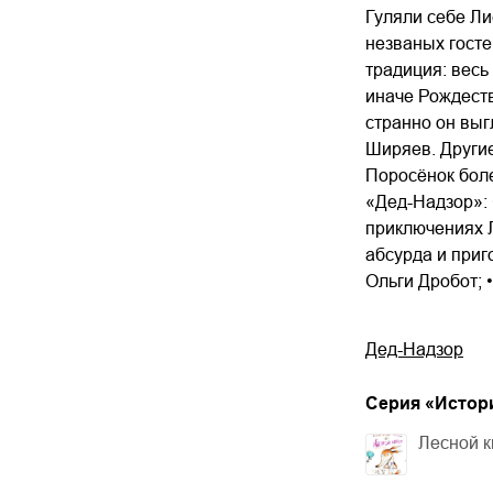
Гуляли себе Ли
незваных госте
традиция: весь
иначе Рождеств
странно он выг
Ширяев. Другие
Поросёнок боле
«Дед-Надзор»:
приключениях Л
абсурда и при
Ольги Дробот; 
Дед-Надзор
Cерия «
Истор
Лесной к