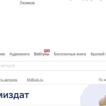
Ляликов
нки
Аудиокниги
Вебтуны
Бесплатные книги
Краткий 
ть автором
MyBook.ru
По в