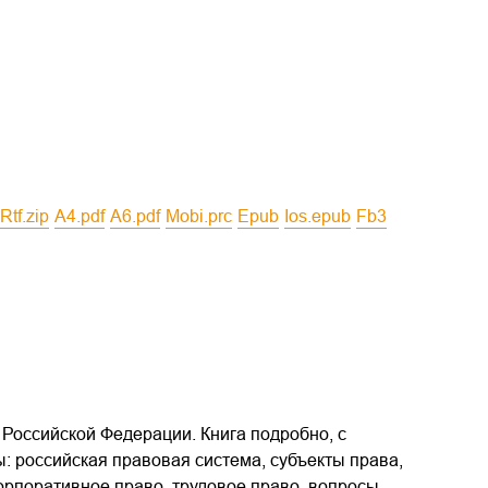
rtf.zip
a4.pdf
a6.pdf
mobi.prc
epub
ios.epub
fb3
Российской Федерации. Книга подробно, с
 российская правовая система, субъекты права,
корпоративное право, трудовое право, вопросы