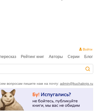
л
Л
П
Войти
пересказ
Рейтинг книг
Авторы
Серии
Блог
сем вопросам пишите нам на почту:
admin@kuchaknig.ru