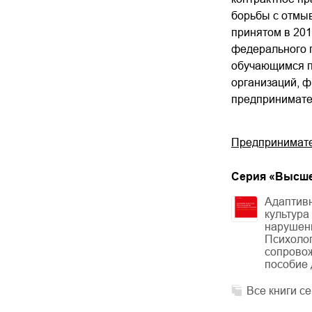
борьбы с отмыв
принятом в 201
федерального г
обучающимся п
организаций, ф
предпринимате
Предпринимател
Cерия «
Высше
Адаптив
культура
нарушени
Психолог
сопрово
пособие 
Все книги с