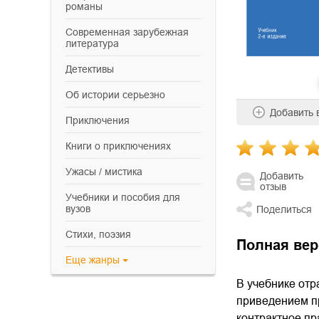
романы
современная зарубежная
литература
детективы
об истории серьезно
Добавить
приключения
книги о приключениях
ужасы / мистика
Добавить
отзыв
учебники и пособия для
вузов
Поделиться
cтихи, поэзия
Полная вер
Еще
жанры
В учебнике отр
приведением пр
контрактное пр