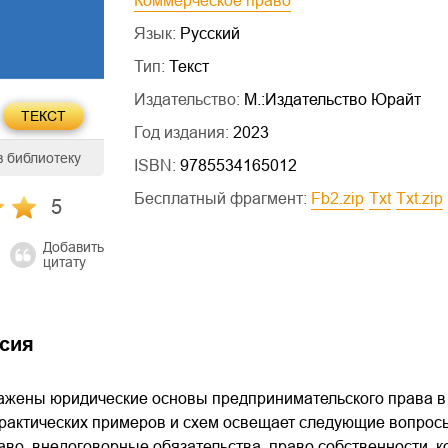
Коммерческое право
Язык:
Русский
Тип:
Текст
Издательство:
М.:Издательство Юрайт
ТЕКСТ
Год издания:
2023
в библиотеку
ISBN:
9785534165012
Бесплатный фрагмент:
fb2.zip
txt
txt.zip
5
Добавить
цитату
сия
ажены юридические основы предпринимательского права в 
актических примеров и схем освещает следующие вопросы:
аво, внедоговорные обязательства, право собственности, 