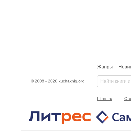
а зерном
Bochkow
нов
Жанры
Нови
© 2008 - 2026 kuchaknig.org
Litres.ru
Ста