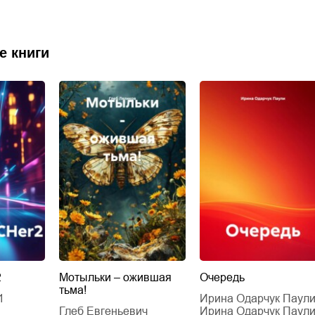
е книги
2
Мотыльки – ожившая
Очередь
тьма!
1
Ирина Одарчук Паул
Глеб Евгеньевич
Ирина Одарчук Паул