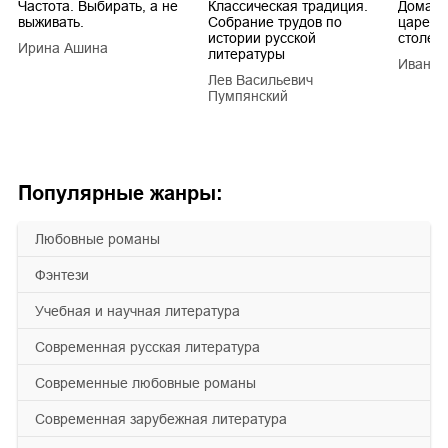
Частота. Выбирать, а не
Классическая традиция.
Домашн
выживать.
Собрание трудов по
царей в
истории русской
столети
Ирина Ашина
литературы
Иван Е
Лев Васильевич
Пумпянский
Популярные жанры:
любовные романы
фэнтези
учебная и научная литература
современная русская литература
современные любовные романы
современная зарубежная литература