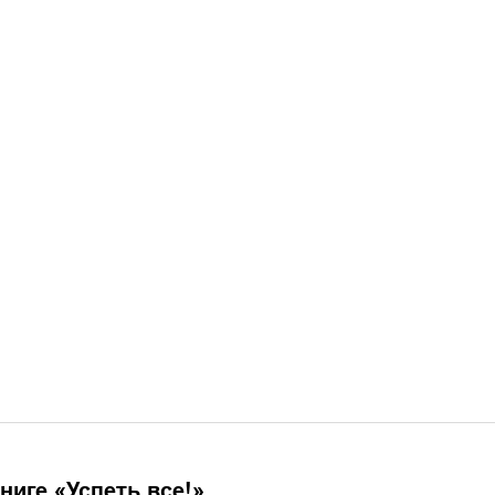
ниге «
Успеть все!
»