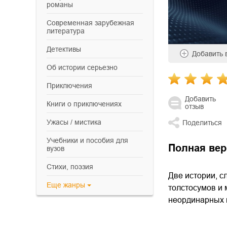
романы
современная зарубежная
литература
детективы
Добавить
об истории серьезно
приключения
Добавить
книги о приключениях
отзыв
ужасы / мистика
Поделиться
учебники и пособия для
Полная вер
вузов
cтихи, поэзия
Две истории, с
Еще
жанры
толстосумов и 
неординарных п