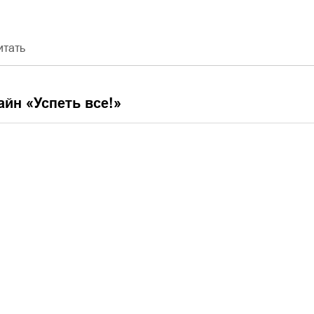
итать
айн «
Успеть все!
»