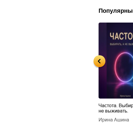
Популярны
Будущий автор
Частота. Выбир
не выживать.
дарчук Паули
Литрес Самиздат
дарчук Паули
Ирина Ашина