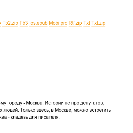
b
fb2.zip
fb3
ios.epub
mobi.prc
rtf.zip
txt
txt.zip
у городу - Москва. Истории не про депутатов,
 людей. Только здесь, в Москве, можно встретить
ва - кладезь для писателя.