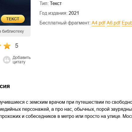
Тип:
Текст
Год издания:
2021
ТЕКСТ
Бесплатный фрагмент:
a4.pdf
a6.pdf
epu
в библиотеку
5
Добавить
цитату
сия
лучившиеся с земским врачом при путешествии по свободном
медийных персонажей, а про нас, обычных, порой заурядных
рохожих и собеседников в метро или просто на улице. Моск