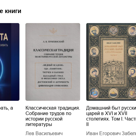
е книги
ать, а
Классическая традиция.
Домашний быт русск
Собрание трудов по
царей в XVI и XVII
истории русской
столетиях. Том I. Част
литературы
II
Лев Васильевич
Иван Егорович Забел