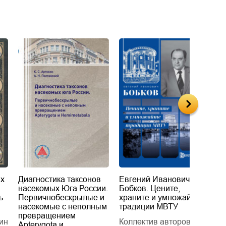
их
Диагностика таксонов
Евгений Иванович
«
насекомых Юга России.
Бобков. Цените,
д
ь
Первичнобескрылые и
храните и умножайте
Л
насекомые с неполным
традиции МВТУ
П
превращением
ин
Коллектив авторов
Л
Apterygota и