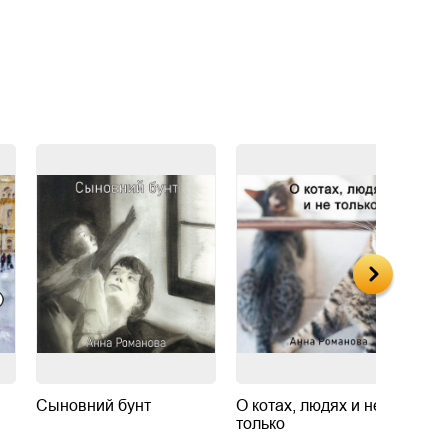
Сыновний бунт
О котах, людях и не
С
только