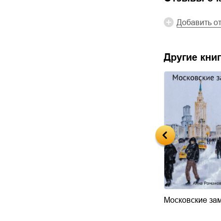
Добавить о
Другие книг
й бунт
Лучший морг в моей
Московские за
жизни