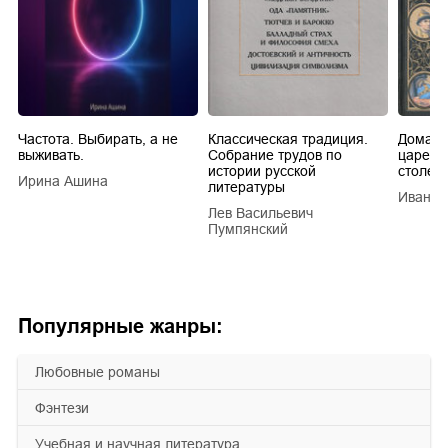
Частота. Выбирать, а не
Классическая традиция.
Домашн
выживать.
Собрание трудов по
царей в
истории русской
столети
Ирина Ашина
литературы
Иван Е
Лев Васильевич
Пумпянский
Популярные жанры:
любовные романы
фэнтези
учебная и научная литература