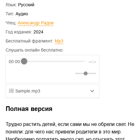
Язык:
Русский
Тип:
Аудио
Чтец:
Александр Радов
Год издания:
2024
Бесплатный фрагмент:
mp3
Слушать онлайн бесплатно:
00:00
--:--
Sample.mp3
01.mp3
25:10
Полная версия
02.mp3
20:50
Трудно растить детей, если сами мы не обрели свет. Не
03.mp3
14:00
поняли: для чего нас привели родители в это мир.
Необходимо потратить много сил, но отыскать этот