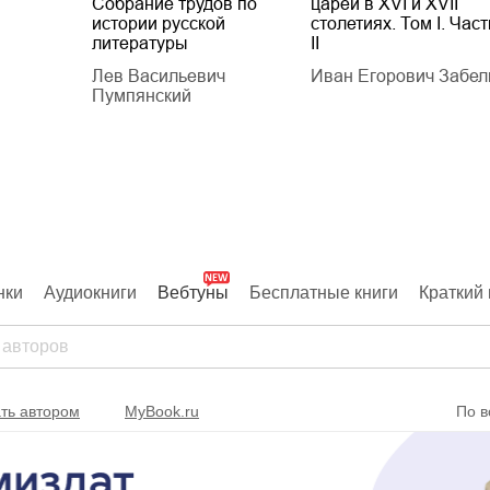
Собрание трудов по
царей в XVI и XVII
истории русской
столетиях. Том I. Част
литературы
II
Лев Васильевич
Иван Егорович Забел
Пумпянский
нки
Аудиокниги
Вебтуны
Бесплатные книги
Краткий 
ть автором
MyBook.ru
По в