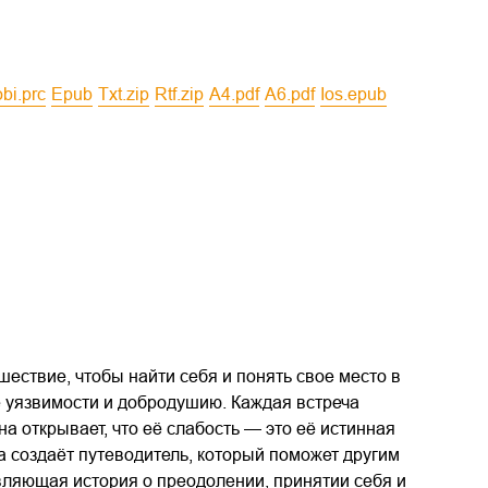
obi.prc
epub
txt.zip
rtf.zip
a4.pdf
a6.pdf
ios.epub
ествие, чтобы найти себя и понять свое место в
ё уязвимости и добродушию. Каждая встреча
а открывает, что её слабость — это её истинная
а создаёт путеводитель, который поможет другим
овляющая история о преодолении, принятии себя и