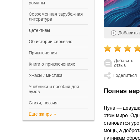
романы
современная зарубежная
литература
детективы
Добавить
об истории серьезно
приключения
Добавить
книги о приключениях
отзыв
ужасы / мистика
Поделиться
учебники и пособия для
Полная вер
вузов
cтихи, поэзия
Луна — девушка
Еще
жанры
этом мире. Одн
становится уро
мощь, а доброт
путникам обрес