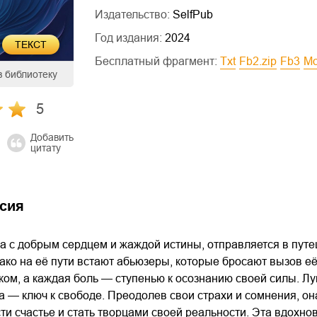
Издательство:
SelfPub
Год издания:
2024
ТЕКСТ
Бесплатный фрагмент:
txt
fb2.zip
fb3
m
в библиотеку
5
Добавить
цитату
сия
 с добрым сердцем и жаждой истины, отправляется в путеш
ако на её пути встают абьюзеры, которые бросают вызов е
ком, а каждая боль — ступенью к осознанию своей силы. Лун
а — ключ к свободе. Преодолев свои страхи и сомнения, он
ти счастье и стать творцами своей реальности. Эта вдохн