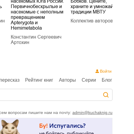
насекомых Юга России.
Бобков. Цените,
д
ь
Первичнобескрылые и
храните и умножайте
Л
насекомые с неполным
традиции МВТУ
П
превращением
ин
Коллектив авторов
Л
Apterygota и
Hemimetabola
Константин Сергеевич
Артохин
Войти
пересказ
Рейтинг книг
Авторы
Серии
Блог
сем вопросам пишите нам на почту:
admin@kuchaknig.ru