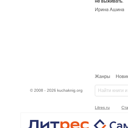
не выживать.
дарчук Паули
Литрес Самиздат
дарчук Паули
Ирина Ашина
Жанры
Нови
© 2008 - 2026 kuchaknig.org
Litres.ru
Ста