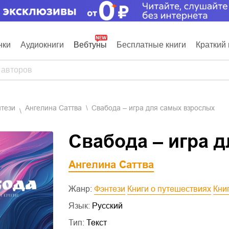
нки
Аудиокниги
Вебтуны
Бесплатные книги
Краткий 
нтези
Ангелина Саттва
Свабода – игра для самых взрослых
Свабода – игра 
Ангелина Саттва
Жанр:
Фэнтези
Книги о путешествиях
Кн
Язык:
Русский
Тип:
Текст