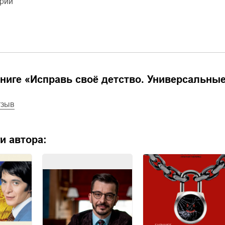
ерии
ниге «
Исправь своё детство. Универсальны
тзыв
и автора: