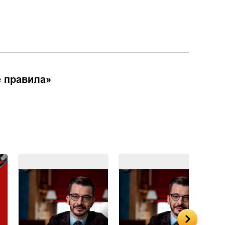
е правила
»