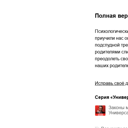
Полная вер
Психологически
приучили нас о
подспудной тре
родителями сли
преодолеть сво
наших родител
Исправь своё 
Cерия «
Униве
Законы м
Универс