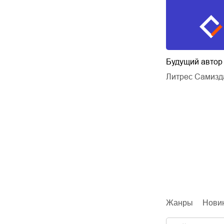
и – ожившая
Очередь
Будущий автор
Ирина Одарчук Паули
Литрес Самизд
еньевич
Ирина Одарчук Паули
Жанры
Нови