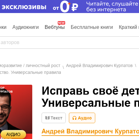
нки
Аудиокниги
Вебтуны
Бесплатные книги
Краткий 
моразвитие / личностный рост
Андрей Владимирович Курпатов
тство. Универсальные правила
Исправь своё дет
Универсальные 
Текст
Аудио
Андрей Владимирович Курпат
АУДИО