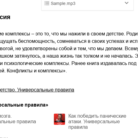
Sample.mp3
01.mp3
25:10
сия
02.mp3
20:50
е комплексы – это то, что мы нажили в своем детстве. Родит
03.mp3
14:00
щущать беспомощность, сомневаться в своих успехах и ис
вогой, не удовлетворены собой и тем, что мы делаем. Всем
шком затянулось, а наша жизнь так толком и не началась. Эт
и психологические комплексы. Ранее книга издавалась под
ей. Конфликты и комплексы».
детство. Универсальные правила
рсальные правила
»
озга.
Как победить панические
альные правила
атаки. Универсальные
правила