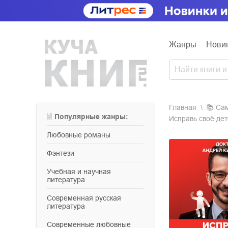
Жанры
Нови
Главная
📚
са
Популярные жанры:
Исправь своё де
любовные романы
фэнтези
учебная и научная
литература
современная русская
литература
современные любовные