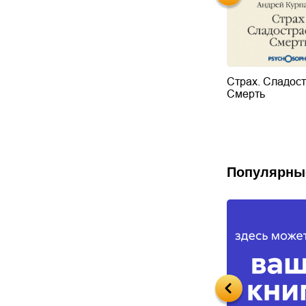
инкта: жизнь,
11 интимных вопросов.
Страх. Сладост
екс
Секс большого города
Смерть
Популярны