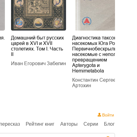
я.
Домашний быт русских
Диагностика таксонов
Е
царей в XVI и XVII
насекомых Юга России.
Б
столетиях. Том I. Часть
Первичнобескрылые и
х
II
насекомые с неполным
т
превращением
Иван Егорович Забелин
К
Apterygota и
Hemimetabola
Константин Сергеевич
Артохин
Войти
пересказ
Рейтинг книг
Авторы
Серии
Блог