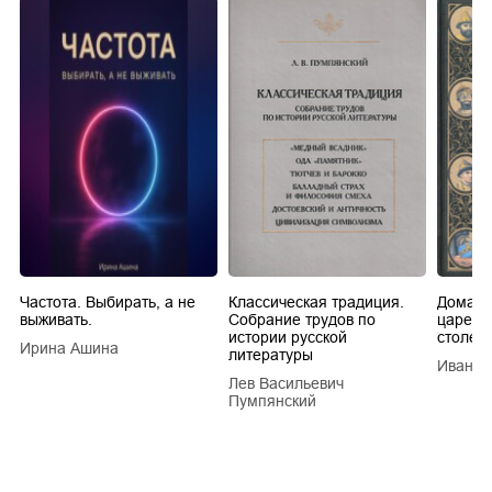
Частота. Выбирать, а не
Классическая традиция.
Домашн
выживать.
Собрание трудов по
царей в
истории русской
столети
Ирина Ашина
литературы
Иван Е
Лев Васильевич
Пумпянский