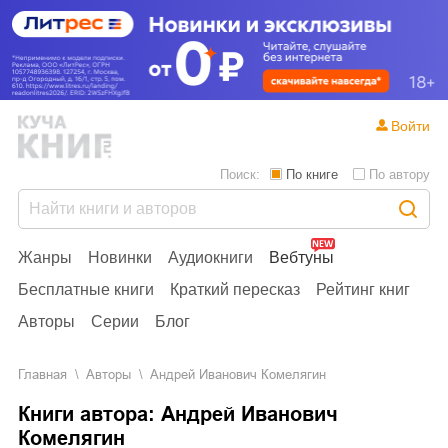
Войти
Поиск:
По книге
По автору
Жанры
Новинки
Аудиокниги
Вебтуны
Бесплатные книги
Краткий пересказ
Рейтинг книг
Авторы
Серии
Блог
Главная
Aвторы
Андрей Иванович Комелягин
Книги автора: Андрей Иванович
Комелягин