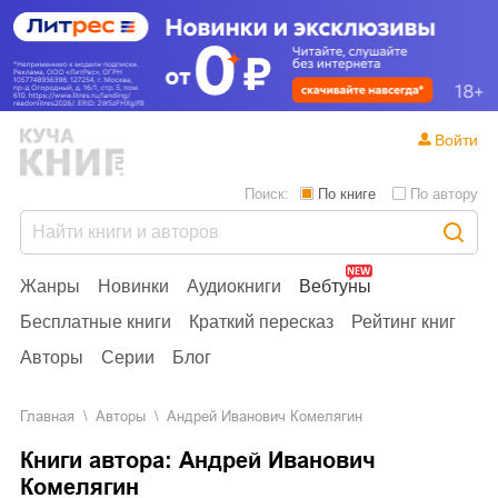
Войти
Поиск:
По книге
По автору
Жанры
Новинки
Аудиокниги
Вебтуны
Бесплатные книги
Краткий пересказ
Рейтинг книг
Авторы
Серии
Блог
Главная
Aвторы
Андрей Иванович Комелягин
Книги автора: Андрей Иванович
Комелягин