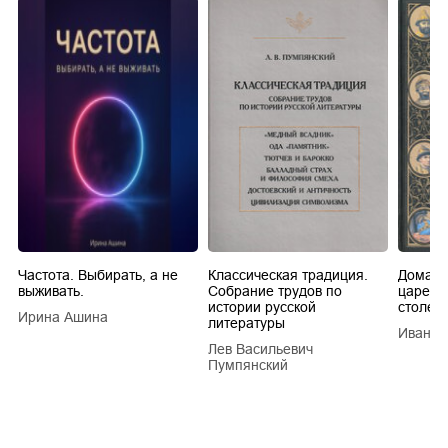
Частота. Выбирать, а не
Классическая традиция.
Домашн
выживать.
Собрание трудов по
царей в
истории русской
столети
Ирина Ашина
литературы
Иван Е
Лев Васильевич
Пумпянский