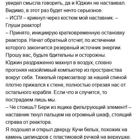
увидел смысла говорить, да и Юджин не настаивал.
Видимо, в этот раз будет нечто серьезное.
– ИСП! – крикнул через костюм мой наставник. –
Глуши реактор!
– Принято, инициирую кратковременную остановку
реактора. Начат обратный отсчет, по истечении
которого закончится резервный источник энергии.
Прошу вас, будьте бдительны и осторожны.
Юджин раздраженно махнул в воздух, словно
прогоняя назойливый компьютер из пространства
вокруг себя. Тяжелый гермозатвор за нашей спиной
плотно прижался к стене, полностью отрезая нас от
остального корабля. Если что и случится, то
пострадаем лишь мы.
– Че стоишь? Бери из ящика фильтрующий элемент! –
наставник ткнул пальцем на огромный шкаф, стоящий
справа от реактора.
Я подошел и открыл дверцу. Кучи белых, похожих на
камень цилиндров с пластиковой ручкой на верхушке.