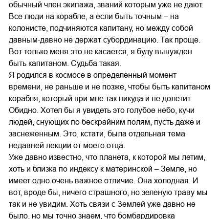
обычный член экипажа, званий которым уже не дают.
Все люди на корабле, а если быть точным – на
колонисте, подчиняются капитану, но между собой
давным-давно не держат субординацию. Так проще.
Вот только меня это не касается, я буду вынужден
быть капитаном. Судьба такая.
Я родился в космосе в определенный момент
времени, не раньше и не позже, чтобы быть капитаном
корабля, который при мне так никуда и не долетит.
Обидно. Хотел бы я увидеть это голубое небо, кучи
людей, снующих по бескрайним полям, пусть даже и
заснеженным. Это, кстати, была отдельная тема
недавней лекции от моего отца.
Уже давно известно, что планета, к которой мы летим,
хоть и близка по индексу к материнской – Земле, но
имеет одно очень важное отличие. Она холодная. И
вот, вроде бы, ничего страшного, но зеленую траву мы
так и не увидим. Хоть связи с Землей уже давно не
было, но мы точно знаем, что бомбардировка