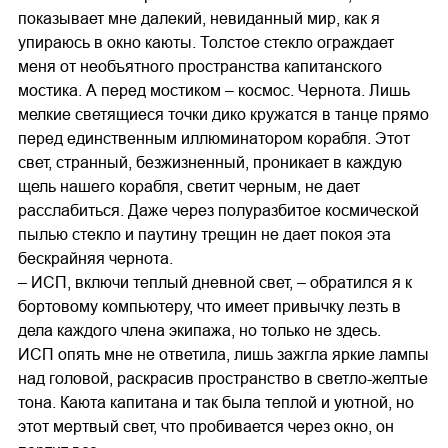
показывает мне далекий, невиданный мир, как я
упираюсь в окно каюты. Толстое стекло ограждает
меня от необъятного пространства капитанского
мостика. А перед мостиком – космос. Чернота. Лишь
мелкие светящиеся точки дико кружатся в танце прямо
перед единственным иллюминатором корабля. Этот
свет, странный, безжизненный, проникает в каждую
щель нашего корабля, светит черным, не дает
расслабиться. Даже через полуразбитое космической
пылью стекло и паутину трещин не дает покоя эта
бескрайняя чернота.
– ИСП, включи теплый дневной свет, – обратился я к
бортовому компьютеру, что имеет привычку лезть в
дела каждого члена экипажа, но только не здесь.
ИСП опять мне не ответила, лишь зажгла яркие лампы
над головой, раскрасив пространство в светло-желтые
тона. Каюта капитана и так была теплой и уютной, но
этот мертвый свет, что пробивается через окно, он