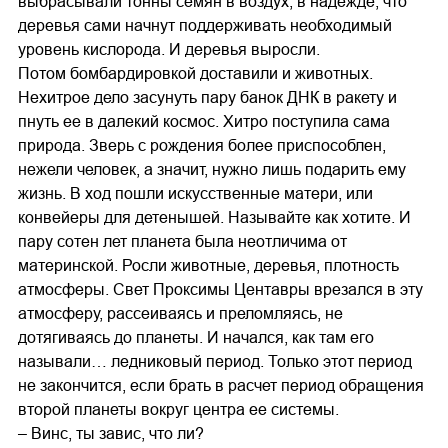
выбрасывали тонны семян в воздух, в надежде, что
деревья сами начнут поддерживать необходимый
уровень кислорода. И деревья выросли.
Потом бомбардировкой доставили и животных.
Нехитрое дело засунуть пару банок ДНК в ракету и
пнуть ее в далекий космос. Хитро поступила сама
природа. Зверь с рождения более приспособлен,
нежели человек, а значит, нужно лишь подарить ему
жизнь. В ход пошли искусственные матери, или
конвейеры для детенышей. Называйте как хотите. И
пару сотен лет планета была неотличима от
материнской. Росли животные, деревья, плотность
атмосферы. Свет Проксимы Центавры врезался в эту
атмосферу, рассеиваясь и преломляясь, не
дотягиваясь до планеты. И начался, как там его
называли… ледниковый период. Только этот период
не закончится, если брать в расчет период обращения
второй планеты вокруг центра ее системы.
– Винс, ты завис, что ли?