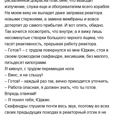
раскаленной докрасна пластине, что выводит
излучение, служа еще и обогревателем всего корабля.
На моем веку не выпадет даже заправка реактора
новыми стержнями, а замена мембраны и вовсе
дотерпит до самого прибытия. И вот опять, обидно.
Так хочется посмотреть, что внутри, а я вижу лишь
несомкнутые створки большого черного ящика, что
гасят реактивность, прерывая работу реактора.
– Готов? – с трудом повернулся ко мне Юджин, стоя в
своем громоздком скафандре, весившим, без малого,
пятьдесят килограмм.
Я кивнул, с трудом перемещая ноги.
– Винс, я не слышу!
– Готов! – каждый раз так, вечно приходится уточнять.
– Работа опасная, я должен знать, что ты готов.
Впредь отвечай!
– Я понял тебя, Юджин.
Скафандры глушили почти весь звук, поэтому во всех
своих предыдущих походах в реакторный отсек я не