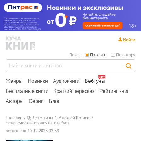
Войти
Поиск:
По книге
По автору
Жанры
Новинки
Аудиокниги
Вебтуны
Бесплатные книги
Краткий пересказ
Рейтинг книг
Авторы
Серии
Блог
Главная
📚
детективы
Алексей Котаев
Человеческая оболочка: от/с/чет
добавлено
10.12.2023 03:56