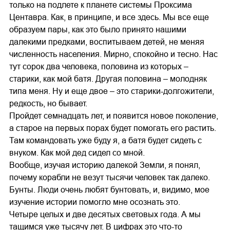
только на подлете к планете системы Проксима
Центавра. Как, в принципе, и все здесь. Мы все еще
образуем пары, как это было принято нашими
далекими предками, воспитываем детей, не меняя
численность населения. Мирно, спокойно и тесно. Нас
тут сорок два человека, половина из которых –
старики, как мой батя. Другая половина – молодняк
типа меня. Ну и еще двое – это старики-долгожители,
редкость, но бывает.
Пройдет семнадцать лет, и появится новое поколение,
а старое на первых порах будет помогать его растить.
Там командовать уже буду я, а батя будет сидеть с
внуком. Как мой дед сидел со мной.
Вообще, изучая историю далекой Земли, я понял,
почему корабли не везут тысячи человек так далеко.
Бунты. Люди очень любят бунтовать, и, видимо, мое
изучение истории помогло мне осознать это.
Четыре целых и две десятых световых года. А мы
тащимся уже тысячу лет. В цифрах это что-то