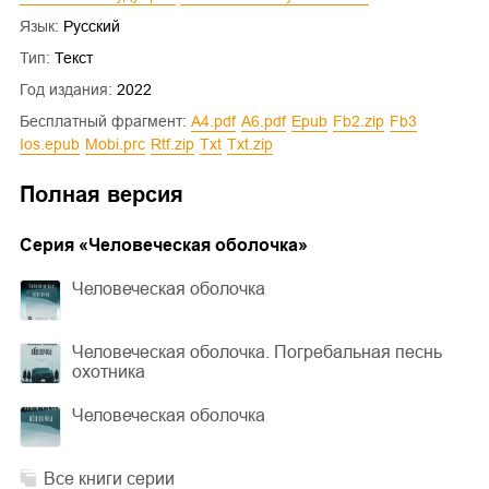
Язык:
Русский
Тип:
Текст
Год издания:
2022
Бесплатный фрагмент:
a4.pdf
a6.pdf
epub
fb2.zip
fb3
ios.epub
mobi.prc
rtf.zip
txt
txt.zip
Полная версия
Cерия «
Человеческая оболочка
»
Человеческая оболочка
Человеческая оболочка. Погребальная песнь
охотника
Человеческая оболочка
Все книги серии