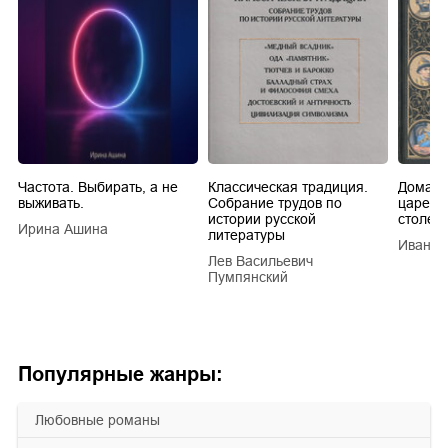
Частота. Выбирать, а не
Классическая традиция.
Домашн
выживать.
Собрание трудов по
царей в
истории русской
столети
Ирина Ашина
литературы
Иван Е
Лев Васильевич
Пумпянский
Популярные жанры:
любовные романы