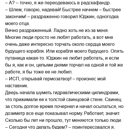
– А? – точно, я же переодеваюсь в радскафандр.
– Шлем, говорю, надевай! Быстрее начнем – быстрее
закончим! – раздраженно говорил Юджин, одногодка
моего отца.
Вечно раздраженный. Ладно хоть не из-за меня.
Многие люди просто не любят работать, а вот мне
очень даже интересно торчать около сердца моего
будущего корабля. Или корабля моего будущего. Опять
путаница какая-то. Юджин не любит работать, и если
бы я, как и он, целыми днями торчал на одной и той же
работе, я бы тоже ее не любил.
– ИСП, открывай гермозатвор! – произнес мой
наставник.
Дверь начала шуметь гидравлическими цилиндрами,
что прижимали ее к толстой свинцовой стене. Свинец
за столь долгое время почернел и начал осыпаться, но
дозиметр все еще показывал норму. Работает, значит.
Сколько бы лет ни прошло, тут меняются только люди.
– Сегодня что делать будем? – поинтересовался я,