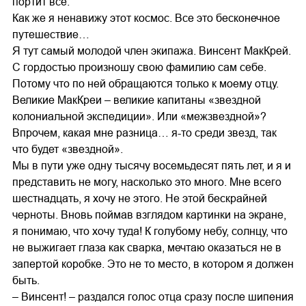
портит все.
Как же я ненавижу этот космос. Все это бесконечное
путешествие…
Я тут самый молодой член экипажа. Винсент МакКрей.
С гордостью произношу свою фамилию сам себе.
Потому что по ней обращаются только к моему отцу.
Великие МакКреи – великие капитаны «звездной
колониальной экспедиции». Или «межзвездной»?
Впрочем, какая мне разница… я-то среди звезд, так
что будет «звездной».
Мы в пути уже одну тысячу восемьдесят пять лет, и я и
представить не могу, насколько это много. Мне всего
шестнадцать, я хочу не этого. Не этой бескрайней
черноты. Вновь поймав взглядом картинки на экране,
я понимаю, что хочу туда! К голубому небу, солнцу, что
не выжигает глаза как сварка, мечтаю оказаться не в
запертой коробке. Это не то место, в котором я должен
быть.
– Винсент! – раздался голос отца сразу после шипения