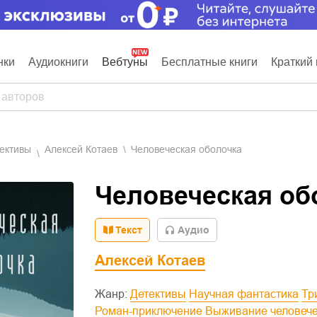
нки
Аудиокниги
Вебтуны
Бесплатные книги
Краткий 
тективы
Алексей Котаев
Человеческая оболочка
Человеческая об
Текст
Aудио
Алексей Котаев
Жанр:
Детективы
Научная фантастика
Т
Роман-приключение
Выживание человеч