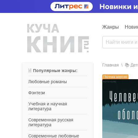
Жанры
Нови
Главная
📚
де
Популярные жанры:
Полная версия
любовные романы
фэнтези
учебная и научная
литература
современная русская
литература
современные любовные