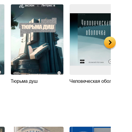
Тюрьма душ
Человеческая оболочка
Г