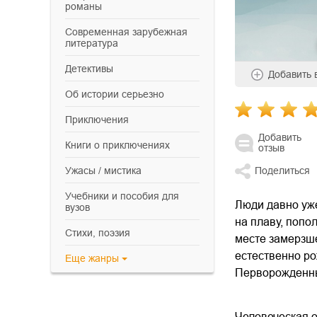
романы
современная зарубежная
литература
детективы
Добавить
об истории серьезно
приключения
Добавить
книги о приключениях
отзыв
ужасы / мистика
Поделиться
учебники и пособия для
Люди давно уже
вузов
на плаву, попо
cтихи, поэзия
месте замерзше
естественно ро
Еще
жанры
Перворожденны
Человеческая 