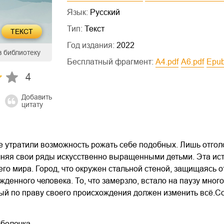
Язык:
Русский
Тип:
Текст
ТЕКСТ
Год издания:
2022
в библиотеку
Бесплатный фрагмент:
a4.pdf
a6.pdf
epu
4
Добавить
цитату
 утратили возможность рожать себе подобных. Лишь отгол
лняя свои ряды искусственно выращенными детьми. Эта ис
го мира. Город, что окружен стальной стеной, защищаясь от
жденного человека. То, что замерзло, встало на паузу много
й по праву своего происхождения должен изменить всё.С
оболочка