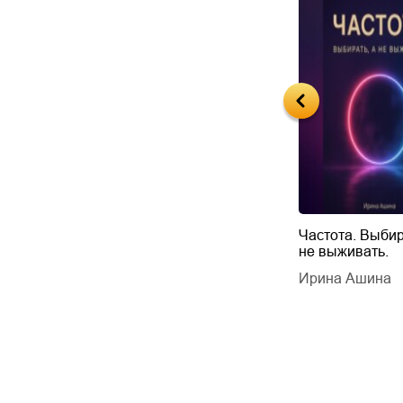
Будущий автор
Частота. Выбир
не выживать.
дарчук Паули
Литрес Самиздат
дарчук Паули
Ирина Ашина