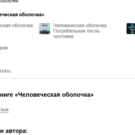
еческая оболочка
»
ская оболочка
Человеческая оболочка.
Погребальная песнь
охотника
ерии
итать
ниге «
Человеческая оболочка
»
тзыв
и автора: