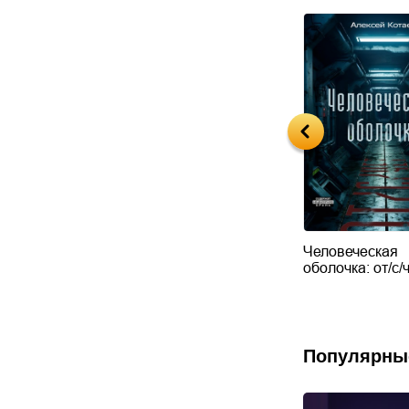
ские
Тюрьма душ
Человеческая
ния воровки и
оболочка: от/с/
 окон
Популярны