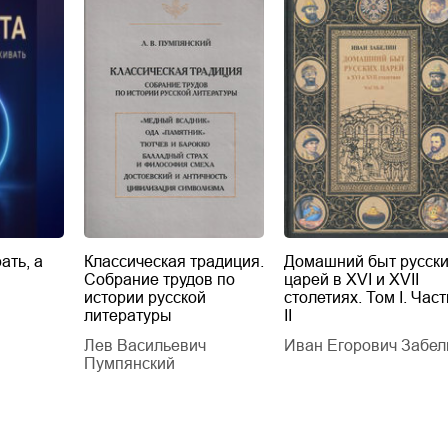
ать, а
Классическая традиция.
Домашний быт русск
Собрание трудов по
царей в XVI и XVII
истории русской
столетиях. Том I. Част
литературы
II
Лев Васильевич
Иван Егорович Забел
Пумпянский