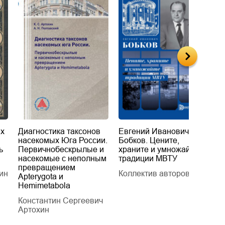
их
Диагностика таксонов
Евгений Иванович
«
насекомых Юга России.
Бобков. Цените,
д
ь
Первичнобескрылые и
храните и умножайте
Л
насекомые с неполным
традиции МВТУ
П
превращением
ин
Коллектив авторов
Л
Apterygota и
Hemimetabola
Константин Сергеевич
Артохин