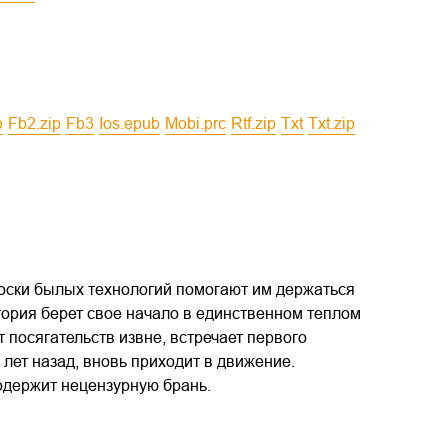
b
fb2.zip
fb3
ios.epub
mobi.prc
rtf.zip
txt
txt.zip
оски былых технологий помогают им держаться
тория берет свое начало в единственном теплом
 посягательств извне, встречает первого
 лет назад, вновь приходит в движение.
одержит нецензурную брань.