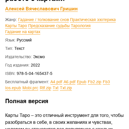
Алексей Вячеславович Гришин
Жанр:
Гадание / толкование снов
Практическая эзотерика
Карты Таро
Предсказание судьбы
Тарология
Гадание на картах
Язык:
Русский
Тип:
Текст
Издательство:
Эксмо
Год издания:
2022
ISBN:
978-5-04-165437-5
Бесплатный фрагмент:
a4.pdf
a6.pdf
epub
fb2.zip
fb3
ios.epub
mobi.prc
rtf.zip
txt
txt.zip
Полная версия
Карты Таро – это отличный инструмент для того, чтобы
разобраться в себе, в своих желаниях и чувствах,