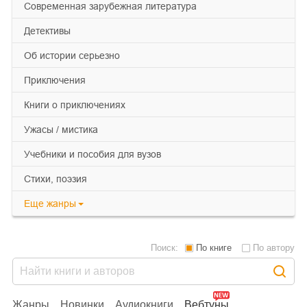
современная зарубежная литература
детективы
об истории серьезно
приключения
книги о приключениях
ужасы / мистика
учебники и пособия для вузов
cтихи, поэзия
Еще
жанры
Поиск:
По книге
По автору
Жанры
Новинки
Аудиокниги
Вебтуны