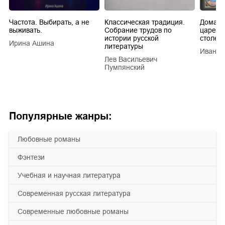
Частота. Выбирать, а не
Классическая традиция.
Домашн
выживать.
Собрание трудов по
царей в
истории русской
столети
Ирина Ашина
литературы
Иван Е
Лев Васильевич
Пумпянский
Популярные жанры:
любовные романы
фэнтези
учебная и научная литература
современная русская литература
современные любовные романы