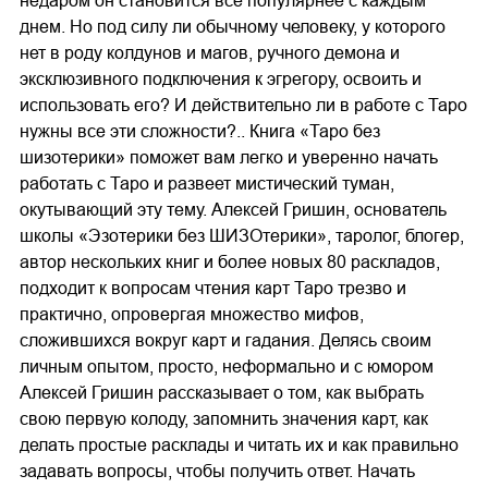
недаром он становится все популярнее с каждым
днем. Но под силу ли обычному человеку, у которого
нет в роду колдунов и магов, ручного демона и
эксклюзивного подключения к эгрегору, освоить и
использовать его? И действительно ли в работе с Таро
нужны все эти сложности?.. Книга «Таро без
шизотерики» поможет вам легко и уверенно начать
работать с Таро и развеет мистический туман,
окутывающий эту тему. Алексей Гришин, основатель
школы «Эзотерики без ШИЗОтерики», таролог, блогер,
автор нескольких книг и более новых 80 раскладов,
подходит к вопросам чтения карт Таро трезво и
практично, опровергая множество мифов,
сложившихся вокруг карт и гадания. Делясь своим
личным опытом, просто, неформально и с юмором
Алексей Гришин рассказывает о том, как выбрать
свою первую колоду, запомнить значения карт, как
делать простые расклады и читать их и как правильно
задавать вопросы, чтобы получить ответ. Начать