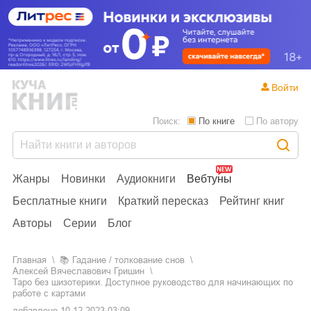
Войти
Поиск:
По книге
По автору
Жанры
Новинки
Аудиокниги
Вебтуны
Бесплатные книги
Краткий пересказ
Рейтинг книг
Авторы
Серии
Блог
Главная
📚
гадание / толкование снов
Алексей Вячеславович Гришин
Таро без шизотерики. Доступное руководство для начинающих по
работе с картами
добавлено
10.12.2023 03:09