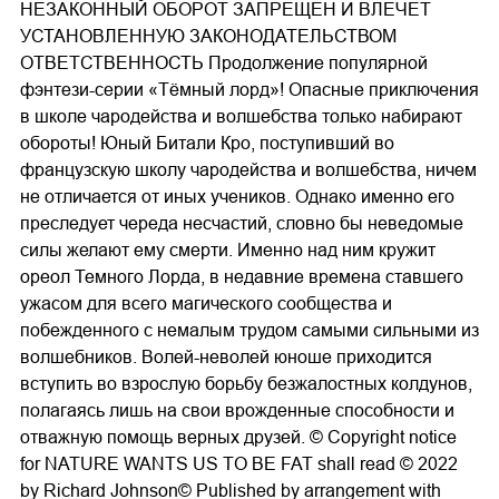
НЕЗАКОННЫЙ ОБОРОТ ЗАПРЕЩЕН И ВЛЕЧЕТ
УСТАНОВЛЕННУЮ ЗАКОНОДАТЕЛЬСТВОМ
ОТВЕТСТВЕННОСТЬ Продолжение популярной
фэнтези-серии «Тёмный лорд»! Опасные приключения
в школе чародейства и волшебства только набирают
обороты! Юный Битали Кро, поступивший во
французскую школу чародейства и волшебства, ничем
не отличается от иных учеников. Однако именно его
преследует череда несчастий, словно бы неведомые
силы желают ему смерти. Именно над ним кружит
ореол Темного Лорда, в недавние времена ставшего
ужасом для всего магического сообщества и
побежденного с немалым трудом самыми сильными из
волшебников. Волей-неволей юноше приходится
вступить во взрослую борьбу безжалостных колдунов,
полагаясь лишь на свои врожденные способности и
отважную помощь верных друзей. © Copyright notice
for NATURE WANTS US TO BE FAT shall read © 2022
by Richard Johnson© Published by arrangement with