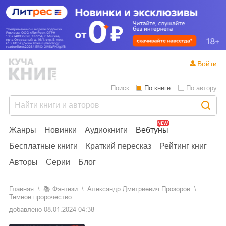
Войти
Поиск:
По книге
По автору
Жанры
Новинки
Аудиокниги
Вебтуны
Бесплатные книги
Краткий пересказ
Рейтинг книг
Авторы
Серии
Блог
Главная
📚
фэнтези
Александр Дмитриевич Прозоров
Темное пророчество
добавлено
08.01.2024 04:38