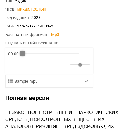
Тип:
Аудио
Чтец:
Михаил Золкин
Год издания:
2023
ISBN:
978-5-17-144001-5
Бесплатный фрагмент:
mp3
Слушать онлайн бесплатно:
00:00
--:--
Sample.mp3
01.mp3
25:10
Полная версия
02.mp3
20:50
НЕЗАКОННОЕ ПОТРЕБЛЕНИЕ НАРКОТИЧЕСКИХ
03.mp3
14:00
СРЕДСТВ, ПСИХОТРОПНЫХ ВЕЩЕСТВ, ИХ
АНАЛОГОВ ПРИЧИНЯЕТ ВРЕД ЗДОРОВЬЮ, ИХ