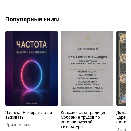
Популярные книги
Частота. Выбирать, а не
Классическая традиция.
Домашн
выживать.
Собрание трудов по
царей в
истории русской
столети
Ирина Ашина
литературы
Иван Е