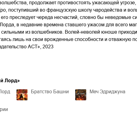
 волшебства, продолжает противостоять ужасающей угрозе,
о, поступивший во французскую школу чародейства и волш
его преследует череда несчастий, словно бы неведомые с
Лорда, в недавние времена ставшего ужасом для всего ма
 сильными из волшебников. Волей-неволей юноше приходит
гаясь лишь на свои врожденные способности и отважную п
дательство АСТ», 2023
й Лорд
»
Лорд
Братство Башни
Меч Эдриджуна
ерии