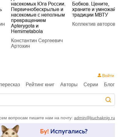
насекомых Юга России.
Бобков. Цените,
д
ь
Первичнобескрылые и
храните и умножайте
Л
насекомые с неполным
традиции МВТУ
П
превращением
ин
Коллектив авторов
Л
Apterygota и
Hemimetabola
Константин Сергеевич
Артохин
Войти
пересказ
Рейтинг книг
Авторы
Серии
Блог
сем вопросам пишите нам на почту:
admin@kuchaknig.ru