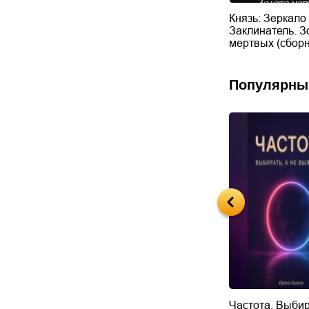
сабля
Аркаимский колдун
Князь: Зеркало
Заклинатель. З
мертвых (сборн
Популярны
Будущий автор
Частота. Выбир