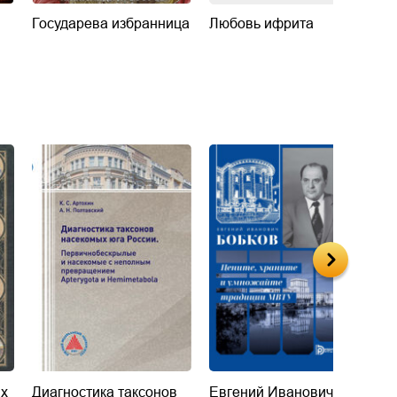
Государева избранница
Любовь ифрита
В
их
Диагностика таксонов
Евгений Иванович
«