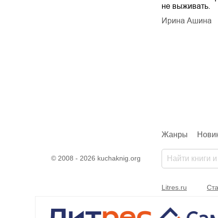
не выживать.
дарчук Паули
Литрес Самиздат
дарчук Паули
Ирина Ашина
Жанры
Нови
© 2008 - 2026 kuchaknig.org
Litres.ru
Ста