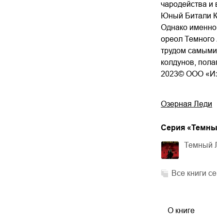
чародейства и
Юный Битали Кр
Однако именно 
ореол Темного 
трудом самыми
колдунов, пола
2023© ООО «Из
Озерная Леди
Cерия «
Темны
Темный 
Все книги с
О книге