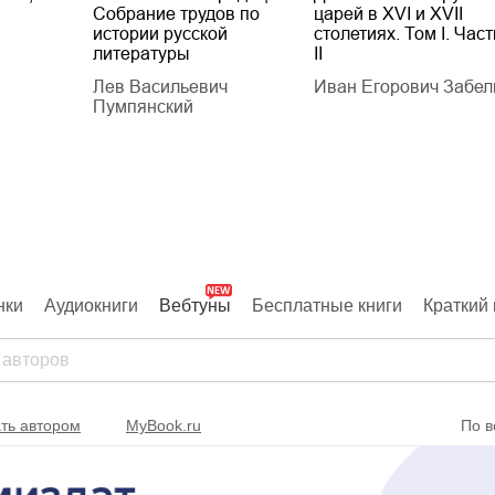
Собрание трудов по
царей в XVI и XVII
истории русской
столетиях. Том I. Част
литературы
II
Лев Васильевич
Иван Егорович Забел
Пумпянский
нки
Аудиокниги
Вебтуны
Бесплатные книги
Краткий 
ть автором
MyBook.ru
По в