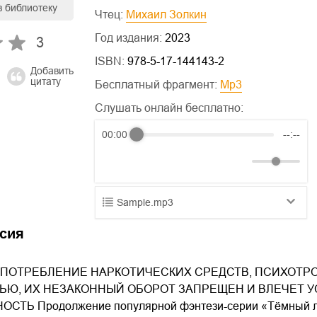
в библиотеку
Чтец:
Михаил Золкин
Год издания:
2023
3
ISBN:
978-5-17-144143-2
Добавить
цитату
Бесплатный фрагмент:
mp3
Слушать онлайн бесплатно:
00:00
--:--
Sample.mp3
01.mp3
25:10
сия
02.mp3
20:50
ПОТРЕБЛЕНИЕ НАРКОТИЧЕСКИХ СРЕДСТВ, ПСИХОТР
03.mp3
14:00
ЬЮ, ИХ НЕЗАКОННЫЙ ОБОРОТ ЗАПРЕЩЕН И ВЛЕЧЕТ
ТЬ Продолжение популярной фэнтези-серии «Тёмный лор