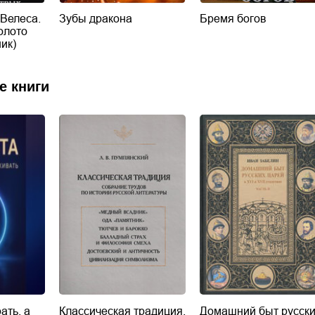
 Велеса.
Зубы дракона
Бремя богов
олото
ик)
е книги
ать, а
Классическая традиция.
Домашний быт русск