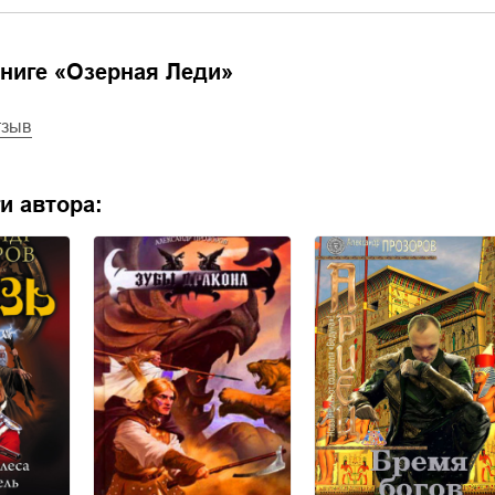
ниге «
Озерная Леди
»
тзыв
и автора: