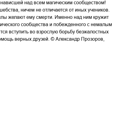
 нависшей над всем магическим сообществом!
ебства, ничем не отличается от иных учеников.
илы желают ему смерти. Именно над ним кружит
гического сообщества и побежденного с немалым
ся вступить во взрослую борьбу безжалостных
омощь верных друзей. © Александр Прозоров,