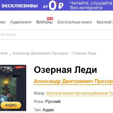
нки
Аудиокниги
Вебтуны
Бесплатные книги
Краткий 
нтези
Александр Дмитриевич Прозоров
Озерная Леди
Озерная Леди
Александр Дмитриевич Прозор
Жанр:
Фэнтези
Книги про волшебников
Г
Язык:
Русский
АУДИО
Тип:
Аудио