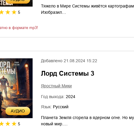
Тяжело в Мире Системы живётся картографам.
Изобразил…
5
атно в формате mp3!
Добавлено
21.08.2024 15:22
Лорд Системы 3
Яростный Мики
Год выхода:
2024
Язык:
Русский
AУДИО
Планета Земля сгорела в ядерном огне. Но м
новый мир.…
5