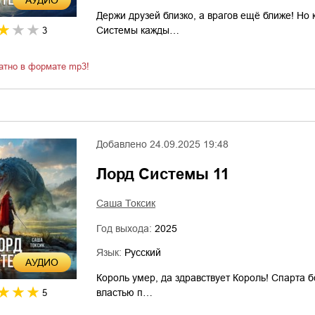
AУДИО
Держи друзей близко, а врагов ещё ближе! Но
Системы кажды…
3
атно в формате mp3!
Добавлено
24.09.2025 19:48
Лорд Системы 11
Саша Токсик
Год выхода:
2025
Язык:
Русский
AУДИО
Король умер, да здравствует Король! Спарта б
властью п…
5