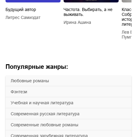
Будущий автор
Частота. Выбирать, а не
Класси
выживать.
Собран
Литрес Самиздат
истори
Ирина Ашина
литера
Лев Ва
Пумпян
Популярные жанры:
любовные романы
фэнтези
учебная и научная литература
современная русская литература
современные любовные романы
современная зарубежная литература