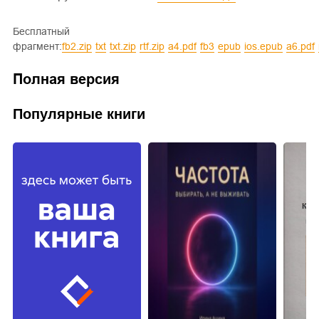
Бесплатный
фрагмент:
fb2.zip
txt
txt.zip
rtf.zip
a4.pdf
fb3
epub
ios.epub
a6.pdf
Полная версия
Популярные книги