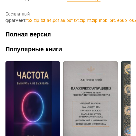
Бесплатный
фрагмент:
fb2.zip
txt
a4.pdf
a6.pdf
txt.zip
rtf.zip
mobi.prc
epub
ios
Полная версия
Популярные книги