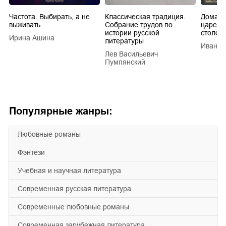
Частота. Выбирать, а не
Классическая традиция.
Домашн
выживать.
Собрание трудов по
царей в
истории русской
столети
Ирина Ашина
литературы
Иван Е
Лев Васильевич
Пумпянский
Популярные жанры:
любовные романы
фэнтези
учебная и научная литература
современная русская литература
современные любовные романы
современная зарубежная литература