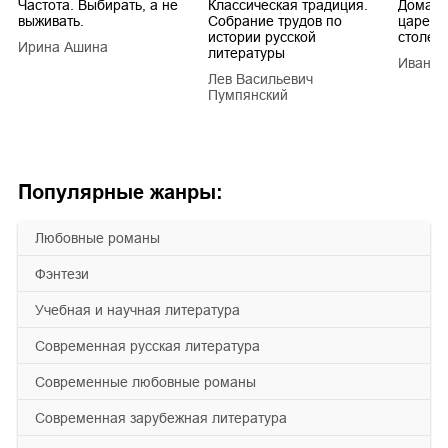
Частота. Выбирать, а не
Классическая традиция.
Домашн
выживать.
Собрание трудов по
царей в
истории русской
столети
Ирина Ашина
литературы
Иван Е
Лев Васильевич
Пумпянский
Популярные жанры:
любовные романы
фэнтези
учебная и научная литература
современная русская литература
современные любовные романы
современная зарубежная литература