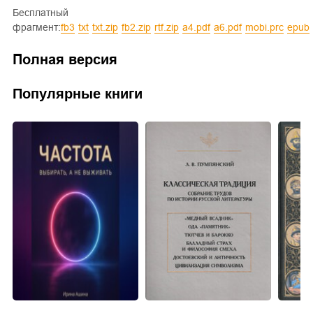
Бесплатный
фрагмент:
fb3
txt
txt.zip
fb2.zip
rtf.zip
a4.pdf
a6.pdf
mobi.prc
epub
Полная версия
Популярные книги