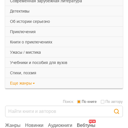
современная зарубежная литература
детективы
об истории серьезно
приключения
книги о приключениях
ужасы / мистика
учебники и пособия для вузов
cтихи, поэзия
Еще
жанры
Поиск:
По книге
По автору
Жанры
Новинки
Аудиокниги
Вебтуны