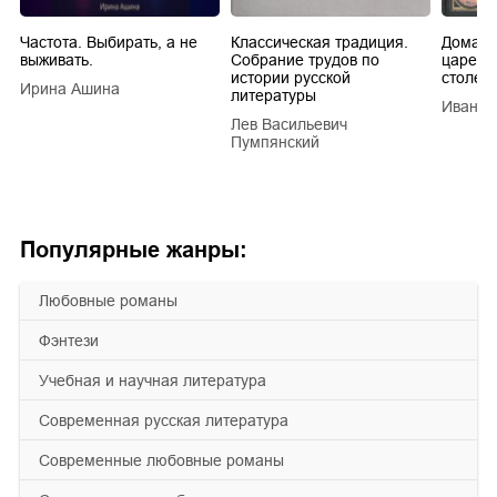
Частота. Выбирать, а не
Классическая традиция.
Домашн
выживать.
Собрание трудов по
царей в
истории русской
столети
Ирина Ашина
литературы
Иван Е
Лев Васильевич
Пумпянский
Популярные жанры:
любовные романы
фэнтези
учебная и научная литература
современная русская литература
современные любовные романы