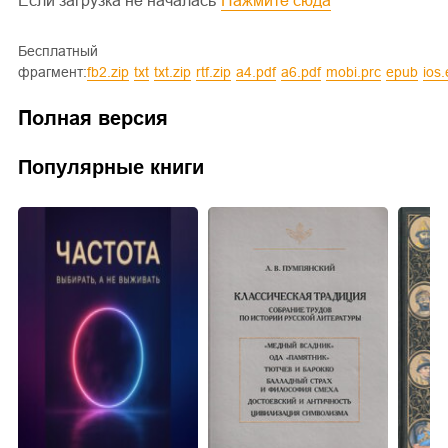
Если загрузка не началась
Нажмите сюда
Бесплатный
фрагмент:
fb2.zip
txt
txt.zip
rtf.zip
a4.pdf
a6.pdf
mobi.prc
epub
ios
Полная версия
Популярные книги