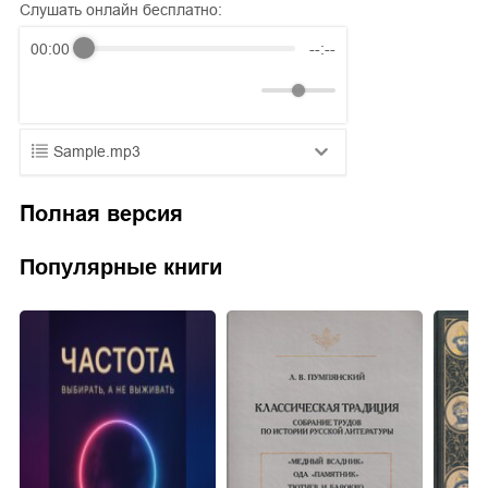
Слушать онлайн бесплатно:
00:00
--:--
Sample.mp3
01.mp3
25:10
Полная версия
02.mp3
20:50
Популярные книги
03.mp3
14:00