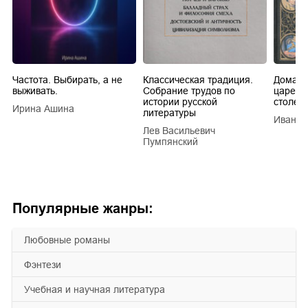
Частота. Выбирать, а не
Классическая традиция.
Домашн
выживать.
Собрание трудов по
царей в
истории русской
столети
Ирина Ашина
литературы
Иван Е
Лев Васильевич
Пумпянский
Популярные жанры:
любовные романы
фэнтези
учебная и научная литература