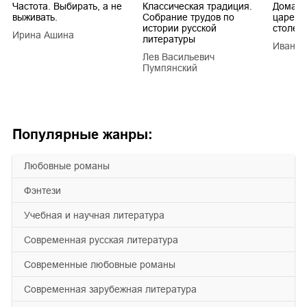
Частота. Выбирать, а не
Классическая традиция.
Домашн
выживать.
Собрание трудов по
царей в
истории русской
столети
Ирина Ашина
литературы
Иван Е
Лев Васильевич
Пумпянский
Популярные жанры:
любовные романы
фэнтези
учебная и научная литература
современная русская литература
современные любовные романы
современная зарубежная литература