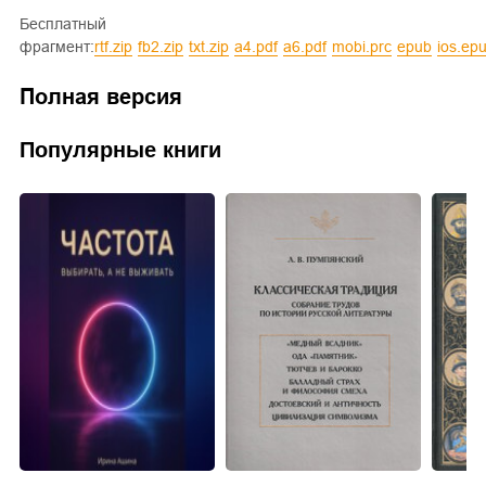
Бесплатный
фрагмент:
rtf.zip
fb2.zip
txt.zip
a4.pdf
a6.pdf
mobi.prc
epub
ios.ep
Полная версия
Популярные книги