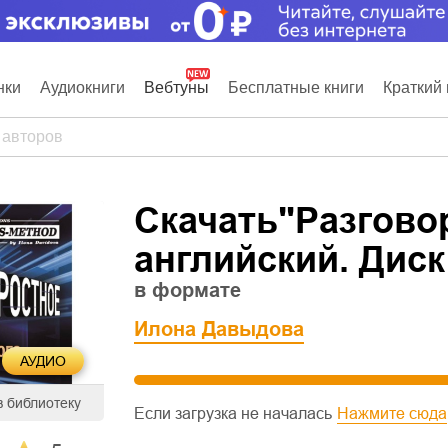
нки
Аудиокниги
Вебтуны
Бесплатные книги
Краткий 
Скачать"
Разгово
английский. Диск
в формате
Илона Давыдова
АУДИО
в библиотеку
Если загрузка не началась
Нажмите сюда