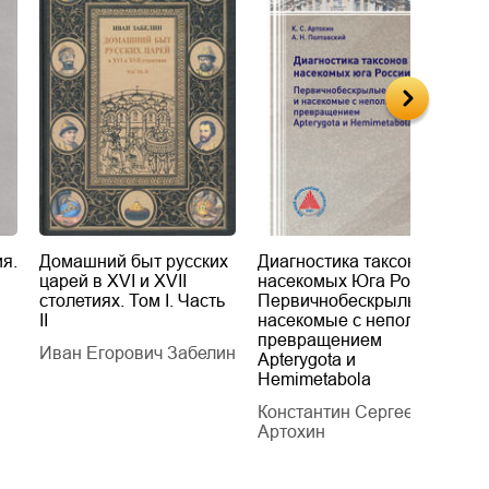
я.
Домашний быт русских
Диагностика таксонов
Е
царей в XVI и XVII
насекомых Юга России.
Б
столетиях. Том I. Часть
Первичнобескрылые и
х
II
насекомые с неполным
т
превращением
Иван Егорович Забелин
К
Apterygota и
Hemimetabola
Константин Сергеевич
Артохин