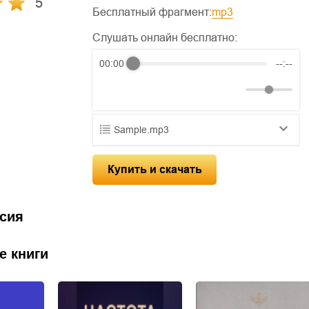
5
Бесплатный фрагмент:
mp3
Слушать онлайн бесплатно:
00:00
--:--
Sample.mp3
01.mp3
25:10
Купить и скачать
02.mp3
20:50
03.mp3
14:00
сия
е книги