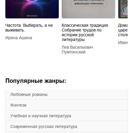
Частота. Выбирать, а не
Классическая традиция.
Домашн
выживать.
Собрание трудов по
царей в
истории русской
столети
Ирина Ашина
литературы
Иван Е
Лев Васильевич
Пумпянский
Популярные жанры:
любовные романы
фэнтези
учебная и научная литература
современная русская литература