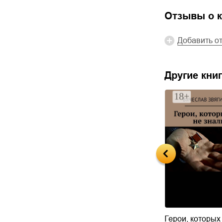
Отзывы о к
Добавить о
Другие книг
д запретом.
История страны
Герои, которых