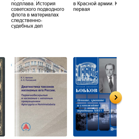
подплава. История
в Красной армии. Книга
С
советского подводного
первая
I
флота в материалах
следственно-
судебных дел