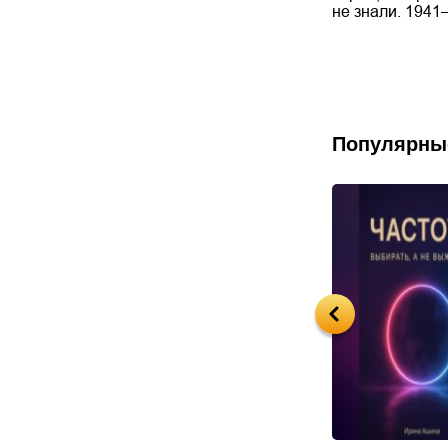
стории Церкви,
в материалах
не знали. 1941
.
судебных дел. 1918—
1953
Популярны