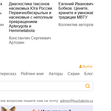
их
Диагностика таксонов
Евгений Иванович
«
насекомых Юга России.
Бобков. Цените,
д
ь
Первичнобескрылые и
храните и умножайте
Л
насекомые с неполным
традиции МВТУ
П
превращением
ин
Коллектив авторов
Л
Apterygota и
Hemimetabola
Константин Сергеевич
Артохин
Войти
пересказ
Рейтинг книг
Авторы
Серии
Блог
сем вопросам пишите нам на почту:
admin@kuchaknig.ru