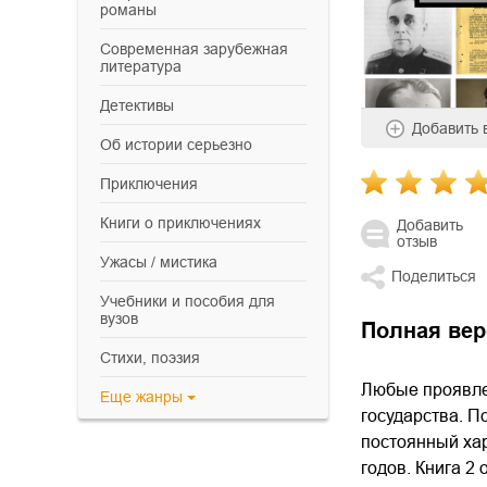
романы
современная зарубежная
литература
детективы
Добавить
об истории серьезно
приключения
книги о приключениях
Добавить
отзыв
ужасы / мистика
Поделиться
учебники и пособия для
вузов
Полная вер
cтихи, поэзия
Любые проявле
Еще
жанры
государства. П
постоянный хар
годов. Книга 2 