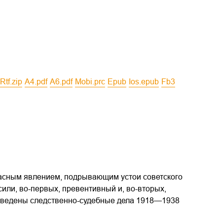
rtf.zip
a4.pdf
a6.pdf
mobi.prc
epub
ios.epub
fb3
асным явлением, подрывающим устои советского
или, во-первых, превентивный и, во-вторых,
приведены следственно-судебные дела 1918—1938