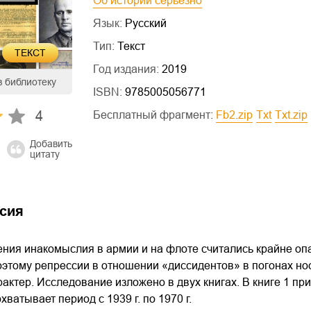
Об истории серьезно
Язык:
Русский
Тип:
Текст
ТЕКСТ
Год издания:
2019
в библиотеку
ISBN:
9785005056771
4
Бесплатный фрагмент:
fb2.zip
txt
txt.zip
Добавить
цитату
сия
ния инакомыслия в армии и на флоте считались крайне оп
оэтому репрессии в отношении «диссидентов» в погонах нос
актер. Исследование изложено в двух книгах. В книге 1 
охватывает период с 1939 г. по 1970 г.