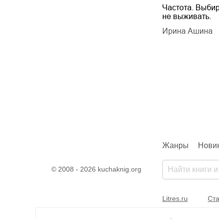
Будущий автор
Частота. Выбир
не выживать.
дарчук Паули
Литрес Самиздат
дарчук Паули
Ирина Ашина
Жанры
Нови
© 2008 - 2026 kuchaknig.org
Litres.ru
Ста