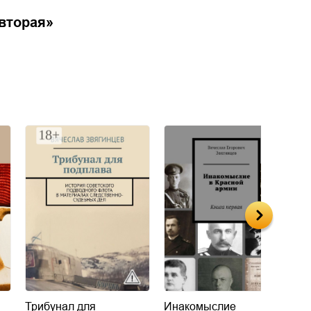
вторая
»
Трибунал для
Инакомыслие
С