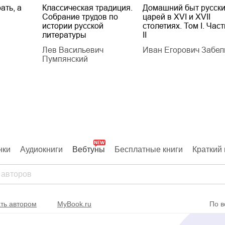
ать, а
Классическая традиция.
Домашний быт русск
Собрание трудов по
царей в XVI и XVII
истории русской
столетиях. Том I. Част
литературы
II
Лев Васильевич
Иван Егорович Забел
Пумпянский
нки
Аудиокниги
Вебтуны
Бесплатные книги
Краткий 
ть автором
MyBook.ru
По в