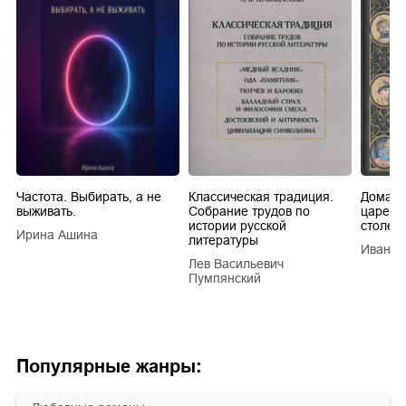
Частота. Выбирать, а не
Классическая традиция.
Домашн
выживать.
Собрание трудов по
царей в
истории русской
столети
Ирина Ашина
литературы
Иван Е
Лев Васильевич
Пумпянский
Популярные жанры: