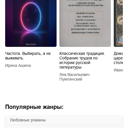
Частота. Выбирать, а не
Классическая традиция.
Домашн
выживать.
Собрание трудов по
царей в
истории русской
столети
Ирина Ашина
литературы
Иван Е
Лев Васильевич
Пумпянский
Популярные жанры:
любовные романы