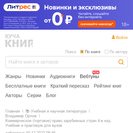
Войти
Поиск:
По книге
По автору
Жанры
Новинки
Аудиокниги
Вебтуны
Бесплатные книги
Краткий пересказ
Рейтинг книг
Авторы
Серии
Блог
Главная
📚
учебная и научная литература
Владимир Орлов
Коммерческое (торговое) право зарубежных стран 4-е изд.
Учебник и практикум для вузов
добавлено
10.12.2023 08:46