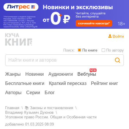
Войти
Поиск:
По книге
По автору
Жанры
Новинки
Аудиокниги
Вебтуны
Бесплатные книги
Краткий пересказ
Рейтинг книг
Авторы
Серии
Блог
Главная
📚
законы и постановления
Владимир Кузьмич Дуюнов
Уголовное право России. Общая и Особенная части
добавлено
01.03.2025 08:09