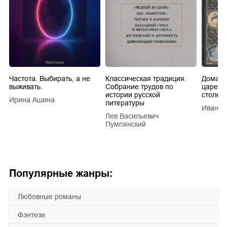
Частота. Выбирать, а не
Классическая традиция.
Домашн
выживать.
Собрание трудов по
царей в
истории русской
столети
Ирина Ашина
литературы
Иван Е
Лев Васильевич
Пумпянский
Популярные жанры:
любовные романы
фэнтези