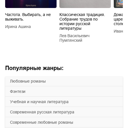
Частота. Выбирать, а не
Классическая традиция.
Домашн
выживать.
Собрание трудов по
царей в
истории русской
столети
Ирина Ашина
литературы
Иван Е
Лев Васильевич
Пумпянский
Популярные жанры:
любовные романы
фэнтези
учебная и научная литература
современная русская литература
современные любовные романы