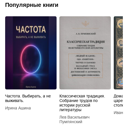
Популярные книги
Частота. Выбирать, а не
Классическая традиция.
Домашн
выживать.
Собрание трудов по
царей в
истории русской
столети
Ирина Ашина
литературы
Иван Е
Лев Васильевич
Пумпянский