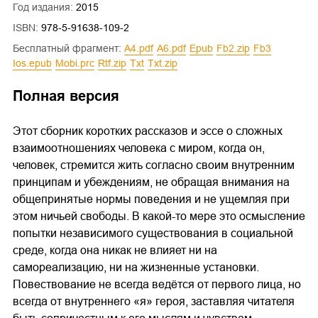
Год издания:
2015
ISBN:
978-5-91638-109-2
Бесплатный фрагмент:
a4.pdf
a6.pdf
epub
fb2.zip
fb3
ios.epub
mobi.prc
rtf.zip
txt
txt.zip
Полная версия
Этот сборник коротких рассказов и эссе о сложных
взаимоотношениях человека с миром, когда он,
человек, стремится жить согласно своим внутренним
принципам и убеждениям, не обращая внимания на
общепринятые нормы поведения и не ущемляя при
этом ничьей свободы. В какой-то мере это осмысление
попытки независимого существования в социальной
среде, когда она никак не влияет ни на
самореализацию, ни на жизненные установки.
Повествование не всегда ведётся от первого лица, но
всегда от внутреннего «я» героя, заставляя читателя