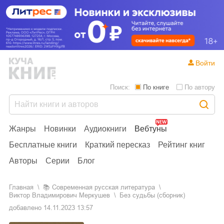
Войти
Поиск:
По книге
По автору
Жанры
Новинки
Аудиокниги
Вебтуны
Бесплатные книги
Краткий пересказ
Рейтинг книг
Авторы
Серии
Блог
Главная
📚
современная русская литература
Виктор Владимирович Меркушев
Без судьбы (сборник)
добавлено
14.11.2023 13:57