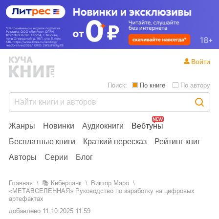
Войти
Поиск:
По книге
По автору
Жанры
Новинки
Аудиокниги
Вебтуны
Бесплатные книги
Краткий пересказ
Рейтинг книг
Авторы
Серии
Блог
Главная
📚
киберпанк
Виктор Маро
«МЕТАВСЕЛЕННАЯ» Руководство по заработку на цифровых
артефактах
добавлено
11.10.2025 11:59